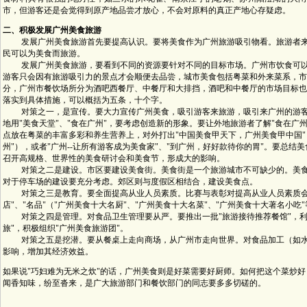
市，但游客还是会觉得到原产地品尝才放心，不会对原料的真正产地心存疑虑。
二、积极发展广州美食旅游
发展广州美食旅游首先要提高认识。要将美食作为广州旅游吸引物看。旅游者来
民可以为美食而旅游。
发展广州美食旅游，要看到不同的资源要针对不同的目标市场。广州市饮食可以
游客只会因有旅游吸引力的景点才会顺便去品尝，城市美食包括粤菜和外来菜系，市
分，广州市餐饮场所分为酒吧西餐厅、中餐厅和大排挡，酒吧和中餐厅的市场目标也
落实到具体措施，可以概括为五条，十个字。
对策之一，是宣传。要大力宣传广州美食，吸引游客来旅游，吸引来广州的游客
地用"美食天堂"、"食在广州"，要考虑创造新的形象。要让外地旅游者了解"食在广
点放在粤菜的丰富多彩和养生营养上，对外打出"中国美食甲天下，广州美食甲中国"
州"），或者"广州--让所有游客成为美食家"、"到广州，好好款待你的胃"。要总
召开高规格、世界性的美食研讨会和美食节，形成大的影响。
对策之二是建设。市区要建设美食街。美食街是一个旅游城市不可缺少的。美食
对于停车场的建设要充分考虑。郊区则与度假区相结合，建设美食点。
对策之三是教育。要全面提高从业人员素质。比赛与表彰对提高从业人员素质会很有
店"、"名品"（"广州美食十大名厨"、"广州美食十大名菜"、"广州美食十大著名小
对策之四是管理。对食品卫生管理要从严。要推出一批"旅游接待推荐餐馆"，利
旅"，积极组织"广州美食旅游团"。
对策之五是挖潜。要从餐桌上走向商场，从广州市走向世界。对食品加工（如水
影响，增加其经济效益。
如果说"巧妇难为无米之炊"的话，广州美食则是好菜需要好厨师。如何把这个菜炒
闻香知味，纷至沓来，是广大旅游部门和餐饮部门的同志要多多切磋的。