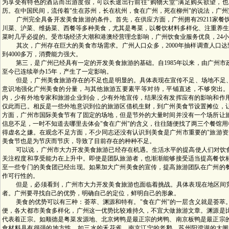
为享受有特色的酒店而出游度假，可以长途出行前往"购物天堂"满足购买欲望，
历。在中国民间，流传着"生在苏州，长在杭州，食在广州，死在柳州"的说法，广
广州完全具备开发美食旅游的条件。首先，在供应方面，广州拥有29211家餐饮
川菜、沪菜、维扬菜、西餐等多种美食，尤其是粤菜，以餐饮材料多样化、注重养生而
菜时几乎必提的。受市场经济大潮和港澳经营理念影响，广州饮食业服务优良，24
其次，广州存在巨大的美食市场需求。广州人口众多，2000年抽样调查人口达到
到4000多万，消费能力强大。
第三，是广州已经具有一定的开发美食旅游的基础。自1985年以来，由广州市
至今已连续举办15年，产生了一定影响。
但是，广州美食旅游存在的不足也是明显的。具体表现在宣传不足、场地不足、
意识地强化广州美食的分量，与其他旅游五要素平等对待，平铺直述，不够突出。
内，少有外地专家和旅游企业到会，少有外地宣传，结果没有发挥应有的影响和作
仅此而已。相反是一些外地意识到位的旅游区借机生财，到广州美食节设置摊位，
方面，广州市国际美食节有了固定的场地，但是节外的大量时间并没有一个场所让
信息不足，一时不知道去哪里去体会"食在广州"的含义，往往随便找了两三个餐馆用
得虚名之嫌。在观念不足方面，不少同志还没有认识到美食是广州市重要的"旅游资
美食节也是为节庆而节庆，导致了目前存在的种种不足。
可以说，广州市大力开发美食旅游已经存在机遇。生活水平的提高使人们对饮食
关注程度和享受能力在上升中。即使是团队旅游者，也渐渐能够接受适当提高餐饮标
至一些专门的美食团已经出现。如果加大广州美食的宣传，提高旅游团队在广州的
作可行性的。
但是，必须看到，广州市大力开发美食旅游也面临着挑战。具体表现在地区间竞
者。广州要寻找自己的优势，明确自己的定位，鲜明自己的形象。
美食的优势可以有三种：荟萃、渊源和特有。"食在广州"的一层含义就是荟萃。
便，各大都市美食多样化，广州这一优势比较难持久，不宜大做旅游文章。渊源是
代表着正宗。如顺德是粤菜发源地、北京烤鸭是最正宗的烤鸭、南京板鸭是最正宗
食材料具有很强的地方性，如三水的禾花雀、南京江宁的老鹅、苏州阳澄湖的大闸