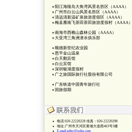
阳江海陵岛大角湾风景名胜区（AAAA）
＋
广州市白云山风景名胜区（AAAA）
＋
清远清新温矿泉旅游度假区（AAAA）
＋
梅县雁南飞茶田茶田旅游度假村（AAAA
＋
南海市西樵山森林公园（AAAA）
＋
大亚湾三角洲潜水俱乐部
＋
顺德新世纪农业园
＋
恩平金山温泉
＋
白天鹅宾馆
＋
白云宾馆
＋
深圳银湖度假村
＋
广之旅国际旅行社股份有限公司
＋
广东铁道中国青年旅行社
＋
国旅假期
＋
电话:020-22220228 传真：020-22220298
地址:广州市天河区黄埔大道西463号5楼
E-mail:
gdtrc@sohu.com