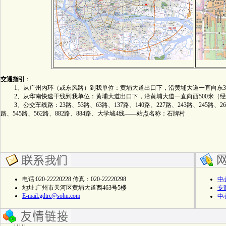
交通指引
：
1、从广州内环（或东风路）到我单位：黄埔大道出口下，沿黄埔大道一直向东300
2、从华南快速干线到我单位：黄埔大道出口下，沿黄埔大道一直向西500米（经
3、公交车线路：23路、53路、63路、137路、140路、227路、243路、245路、261路
路、545路、562路、882路、884路、大学城4线――站点名称：石牌村
电话:020-22220228 传真：020-22220298
中
地址:广州市天河区黄埔大道西463号5楼
专
E-mail:
gdtrc@sohu.com
中