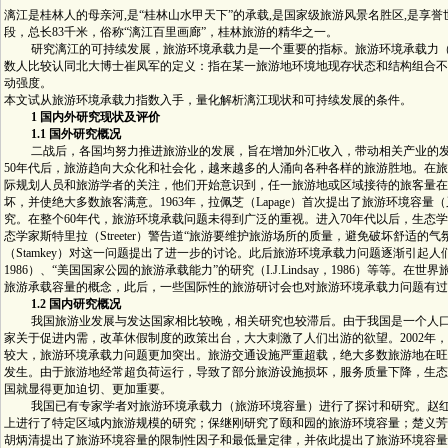
漓江是桂林人的母亲河,是“桂林山水甲天下”的承载,是国家级旅游风景名胜区,是享
段，总长83千米，俗称“漓江百里画廊”，桂林旅游的精华之一。
研究漓江的可持续发展，旅游环境承载力是一个重要的指标。旅游环境承载力（Tourist Enviro
数人比较认同北大博士崔凤军的定义：指在某一旅游地环境地现存状态和结构组合不
动强度。
本文试从旅游环境承载力指数入手，量化解析漓江现状和可持续发展的条件。
1 国内外研究现状及评价
1.1 国外研究概况
二战后，各国均努力推进旅游业的发展，旨在增加外汇收入，带动相关产业的发
50年代后，旅游趋向大众化和社会化，越来越多的人涌向各种各样的旅游胜地。在
际规划人员和旅游学者的关注，他们开始意识到，任一旅游地或区域接待的旅客量在
坏，并使绝大多数旅客满意。1963年，拉佩芝（Lapage）首次提出了旅游环境容
究。在整个60年代，旅游环境承载问题未得到广泛的重视。进入70年代以后，生态
态学家斯特里拉（Streeter）警告道“旅游要维护旅游场所的质量，避免破坏舒适的气氛
（Stamkey）对这一问题提出了进一步的讨论。此后旅游环境承载力问题逐渐引起人们的
1986）、“美国国家公园的旅游承载能力”的研究（I.J.Lindsay，1986）等等。在世
旅游承载容量的概念，此后，一些国际性的旅游研讨会也对旅游环境承载力问题有过
1.2 国内研究概况
我国旅游业发展与发达国家相比较晚，相关研究也较滞后。由于我国是一个人口
家关于促进内需，改革休假制度的政策出台，大大刺激了人们出游的欲望。2002年
较大，旅游环境承载力问题更加突出。旅游交通设施严重超载，绝大多数旅游地在旺
发生。由于旅游地经常超负荷运行，导致了部分旅游设施损坏，服务质量下降，生态
国就显得更加迫切、更加重要。
我国已有专家学者对旅游环境承载力（旅游环境容量）进行了探讨和研究。赵红红
上进行了特定区域内旅游规模的研究；保继刚研究了颐和园的旅游环境容量；楚义芳（
胡炳清提出了旅游环境容量的限制性因子和最低量定律，并依此提出了旅游环境容量