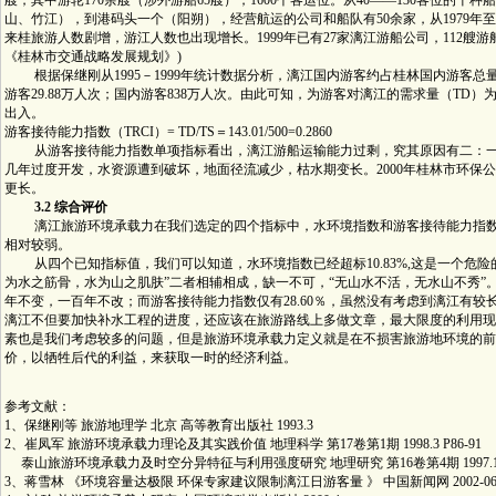
艘，其中游轮170余艘（涉外游船65艘），1600个客运位。从40——130客位的十
山、竹江），到港码头一个（阳朔），经营航运的公司和船队有50余家，从1979年至
来桂旅游人数剧增，游江人数也出现增长。1999年已有27家漓江游船公司，112艘游船
《桂林市交通战略发展规划》)
根据保继刚从1995－1999年统计数据分析，漓江国内游客约占桂林国内游客总量的1
游客29.88万人次；国内游客838万人次。由此可知，为游客对漓江的需求量（TD）为1
出入。
游客接待能力指数（TRCI）= TD/TS＝143.01/500=0.2860
从游客接待能力指数单项指标看出，漓江游船运输能力过剩，究其原因有二：一
几年过度开发，水资源遭到破坏，地面径流减少，枯水期变长。2000年桂林市环保公
更长。
3.2 综合评价
漓江旅游环境承载力在我们选定的四个指标中，水环境指数和游客接待能力指数
相对较弱。
从四个已知指标值，我们可以知道，水环境指数已经超标10.83%,这是一个危险
为水之筋骨，水为山之肌肤”二者相辅相成，缺一不可，“无山水不活，无水山不秀”
年不变，一百年不改；而游客接待能力指数仅有28.60％，虽然没有考虑到漓江有
漓江不但要加快补水工程的进度，还应该在旅游路线上多做文章，最大限度的利用现
素也是我们考虑较多的问题，但是旅游环境承载力定义就是在不损害旅游地环境的前
价，以牺牲后代的利益，来获取一时的经济利益。
参考文献：
1、保继刚等 旅游地理学 北京 高等教育出版社 1993.3
2、崔凤军 旅游环境承载力理论及其实践价值 地理科学 第17卷第1期 1998.3 P86-91
泰山旅游环境承载力及时空分异特征与利用强度研究 地理研究 第16卷第4期 1997.12 p
3、蒋雪林 《环境容量达极限 环保专家建议限制漓江日游客量 》 中国新闻网 2002-06-