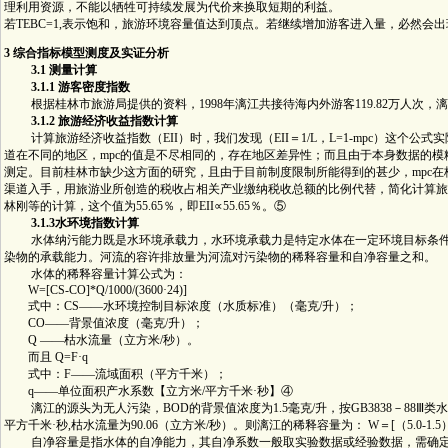
理利用资源，不能以牺牲可持续发展为代价来换取短期的利益。
若TEBC=1,表示饱和，旅游环境容量值达到顶点。若继续增加游客进入量，必然会
3 综合指标模型测度及实证分析
3.1 测量计算
3.1.1 游客密度指数
根据桂林市旅游局提供的资料，1998年漓江共接待海内外游客119.82万人次，漓江流域人
3.1.2 旅游经济收益指数计算
计算旅游经济收益指数（EII）时，我们发现（EII＝1/L，L=1-mpc）这个
道在不同的地区，mpc的值是不尽相同的，存在地区差异性；而且由于本身数据的模
测定。目前桂林市缺少这方面的研究，且由于目前制度限制所能得到的甚少，mpc
渠道入手，用旅游业所创造的税收占相关产业缴纳税收总额的比例代替，简化计算旅游
林刚等的计算，这个值为55.65％，即EII∝55.65％。⑤
3.1.3水环境指数计算
水体纳污能力既是水环境承载力，水环境承载力是特定水体在一定环境目标条件
染物的承载能力。河流的容许排放量为河流对污染物的稀释容量和自净容量之和。
水体的稀释容量计算公式为：
W=[CS-CO]*Q/1000/(3600·24)]
式中：CS――水环境控制目标浓度（水质标准）（毫克/升）；
CO――背景值浓度（毫克/升）；
Q ――枯水流量（立方米/秒）。
而且 Q=F·q
式中：F――流域面积（平方千米）；
q――单位面积产水系数【立方米/平方千米·秒】④
漓江的源头为无人污染，BOD的背景值浓度为1.5毫克/升，按GB3838－88Ⅲ类水质标
平方千米·秒,枯水流量为90.06（立方米/秒）。则漓江的稀释容量为： W＝[（5.0-1.5）×90.06/（
自净容量是指水体的自净能力，其自净系数一般取实验数据或经验数据，需确定