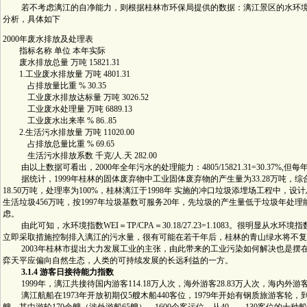
若不考虑漓江的自净能力，则根据桂林市环保局提供的数据：漓江景区的水环境污
分析，具体如下
2000年废水排放及处理表
指标名称 单位 本年实际
废水排放总量 万吨 15821.31
1.工业废水排放量 万吨 4801.31
占排放量比重 % 30.35
工业废水排放达标量 万吨 3026.52
工业废水处理量 万吨 6889.13
工业废水出来率 % 86..85
2.生活污水排放量 万吨 11020.00
占排放总量比重 % 69.65
生活污水排放系数 千克/人.天 282.00
由以上数据可看出，2000年全年污水的处理能力：4805/15821.31=30.37%,但每
据统计，1999年桂林的固体废弃物中工业固体废弃物的产生量为33.28万吨，综
18.50万吨，处理率为100%，桂林漓江于1998年 实施的冲口垃圾添埋场工程中，设计
生活垃圾456万吨，按1997年垃圾基数可服务20年，先垃圾的产生量低于垃圾年
虑。
由此可知，水环境指数WEI＝TP/CPA＝30.18/27.23=1.1083。很明显从水
立即采取措施控制排入漓江的污水量，很有可能在若干年后，桂林的青山绿水将不复
2003年桂林市提出大力发展工业的主张，由此带来的工业污染如何解决也是摆
弈天平应偏向自然生态，人类的可持续发展的长远利益的一方。
3.1.4 游客日接待能力指数
1999年，漓江共接待国内游客114.18万人次，海外游客28.83万人次，海内外游客合
漓江航船在1973年开放初期仅5艘木船440客位，1979年开始有钢质旅游客轮，到19