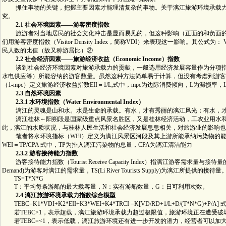
抓住事物的关键，把握主要因素才能理清复杂的事物。关于漓江旅游环境承载力
究。
2.1 社会环境因素――游客密度指数
旅游者对当地居民的社会文化冲击是显而易见的，但这种影响（正面的和负面的
们用游客密度指数（Visitor Density Index，简称VDI）来表现这一影响。其公式为： VDI＝Vi
民人数的比值（故又称游居比）②
2.2 社会经济因素――旅游经济收益（Economic Income）指数
谈到社会经济环境因素对旅游承载力的贡献，一般选用经济发展容量作为分项指
水电供应等）所能容纳的游客数量。虽然这种方法简单易于计算，但没有考虑到游客
（1-mpc）定义旅游经济收益指数EII＝1/L,式中，mpc为边际消费倾向，L为漏损率，L＝
2.3 自然环境因素
2.3.1 水环境指数（Water Environmental Index）
漓江的灵魂是山和水。水是生命的承载。有水，才有秀丽的漓江风光；有水，才
漓江桂林～阳朔段是国家级重点风景名胜区，又是桂林经济活动，工农业用水和
此，漓江的水质状况，与桂林人民生活和社会经济发展息息相关，对旅游业的影响也
笔者将水环境指标（WEI）定义为漓江风景区河段及其上游所能承纳污染物的能
WEI＝TP/CPA 式中，TP为排入漓江污染物的总量，CPA为漓江清洁能力
2.3.2 游客接待能力指数
游客接待能力指数（Tourist Receive Capacity Index）指漓江游客需求量与接待量的比值，
Demand)为游客对漓江的需求量，TS(Li River Tourists Supply)为漓江所提供的接待量
TS=T*N*G
T：平均每条游船的最大载客量，N：实有游船数量，G：日可利用次数。
2.4 漓江旅游环境承载力指数综合模型
TEBC=K1*VDI+K2*EII+K3*WEI+K4*TRCI =K[VD/RD+1/L+D/(T*N*G)
若TEBC>1，表示超载，漓江旅游环境承载力超过极限值，旅游环境正在遭受破
若TEBC=<1，表示低载，漓江旅游环境还有进一步开发的潜力，经营者可以加