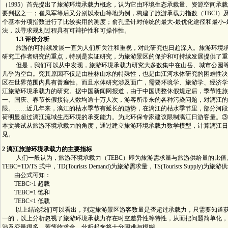
（1995）首先提出了旅游环境承载力概念，认为它由环境生态承载量、资源空间承
要判据之一；崔凤军等后又分别以泰山等地为例，构建了旅游承载力指数（TBCI）
个基本分项指数进行了比较实用的测度；俞孔坚针对传统的最大-最优化途径和最小
法，以寻求规划过程具有可辩护性和可操作性。
1.3 评价分析
旅游的可持续发展一直为人们所关注和重视，对此研究也日趋深入。旅游环境承
研究工作者研究的重点，特别是实证研究，为旅游景区的保护和可持续发展提供了重
但是，我们可以从中发现，旅游环境承载力研究大多数集中在山岳、城市公园等
几乎为空白。究其原因不仅是由桂林山水的特殊性，也是由江河水体研究的困难性决
区在世界范围内具有普遍性。而且水体研究涉及面广，需要环境学、旅游学、经济学
江旅游环境承载力的研究。据中国新闻网报道，由于中国调整休假规定后，季节性旅
一、国庆、春节长假接待人数均逾十万人次，游客所带来的各种污染问题，对漓江的
限。……近几年来，漓江的枯水季节有延长的趋势，在漓江的枯水季节里，部分河段
荷明显超过漓江流域生态环境的承受能力。为此环保专家建议限制漓江日游客量。③
本文尝试从旅游环境承载力的角度，通过建立旅游环境承载力数学模型，计算漓江日
见。
2 漓江旅游环境承载力的主要指标
人们一般认为，旅游环境承载力（TEBC）即为旅游需求量与旅游供给量的比值
TEBC=TD/TS 式中，TD(Tourists Demand)为旅游需求量，TS(Tourists Supply)为旅
由公式可知：
TEBC>1 超载
TEBC=1 饱和
TEBC<1 低载
以上结论我们可以看出，判定旅游景区游客数量是否超过承载力，只需要知道获知
一的，以上分析忽视了旅游环境承载力存在时空差异性等特性，从而把问题简单化，
涉及变量很多，若笼统求全，分析起来将十分困难与模糊。