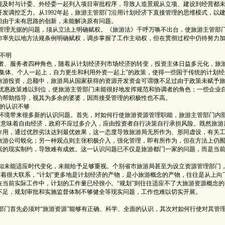
能及时与计委、外经委一起列入项目审批程序，导致人造景观从立项、建设到经营都
发调控乏力。从1992年起，旅游主管部门沿用计划经济下直接管理的思维模式，以
但由于未有思路的创新，未能解决原有问题。
理无据的问题，须从立法上明确赋权。《旅游法》千呼万唤不出台，使旅游主管部
市率先以地方法规条例明确赋权，调步掌握了工作主动权，但在贯彻过程中仍待努力
不明
、服务者四种角色，随着从计划经济列市场经济的转变，投资主体日益多元化，旅
集体、个人一起上，自力更生和利用外资一起上”的政策，使得一些国于传统的计划经
旅游投资，总额中，旅游局从国家获得的资源开发资金可谓微不足过由于政策未赋予
等优惠政策难以到位，使旅游主管部门未能很好地发挥规范和协调者的角色；一些企业
的帮助指导，视其为多余的婆婆，因而接受管理的积极性也不高。
的认识不够
境带来很多新的认识问题。首先，对如何行使旅游资源管理职能，旅游主管部门内
经济意味着自由经济，政府不应过多介入，应由投资者自行决策自行承担风险。既然旅游
作用，通过优胜劣汰达到最优效果，这一态度导致旅游局无所作为、形同虚设，有关
旅游公司蜕化；另一种观点则主张积极介入，强化管理，即有所作为，但在方法上仍
素的现实制约，导致难有成效。这一认识问题已不仅是旅游都门一家的问题，而是当
未能适应时代变化，未能给予足够重视。个别省市旅游局甚至为设立资源管理部门
点有着很大联系，“计划”更多地是计划经济的产物，是小旅游概念的产物，往往是从上向
当前实际工作中，计划的工作量已经很小。“规划”则往往适应不了大旅游资源概念的
不足，规划审批和实施监督体制不够健全等现实问题，工作也难以切实开展。
首先必须对“旅游资源”能够有正确、科学、全面的认识，其次对如何行使对其管