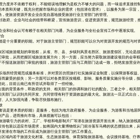
力度并不依赖于权利，不能错误地理解为是权力不够大的问题，而一味追求直接控
的本质和关键，既充分把握市场和企业的需求（包括潜在需求），以服务为第一宗旨
推动，使旅游资源开发企业自觉自愿地接受旅游行业主管部门的管理。
政府、企业与社会的纽带和桥梁，宣传旅游意识，促进资源开发，规范旅游经营，
业和社会认可有赖于在相关部门沟通、为企业服务与全社会宣传工作中逐渐实现。
契合
是十分重要的职能。对于旅游主管部门，规范职能可以分为对资源开发的规范与对
区域旅游规划的审批权，从省、市、县、乡镇到风景名胜区、旅游度假区，无论是
门审批，从而把握区域旅游发展方向；另一方面，应当努力获取旅游建设项目的会审
于不报送旅游部门审批的项目，旅游主管部门应与工商部门达成一致，拒绝发放营业
场所经营规范或服务标准，并对景区仿照旅行社实施保证金制度，以保障游客权益
善而蒙受的损失；另一方面可以对各类景区按规模、影响、服务质量实施分等分级，
对此，目前云南已有所尝试并取得了一些经验。
方面的背景条件，即政府的支持、相关部门的协调和旅行社的配合。三者之中，相关
相关部门认识到共同开发、共同管理有利于资源效益的最大化。旅游法一旦正式出台
府、人大加强沟通，争取尽快颁布施行。
放
说是更本质的职能）是服务，包括为地方政府服务、为企业服务、为游客和当地居
源到产品，进而推向市场，具体措施可以包括：
游吸引力的农村、工厂、学校和电影制片厂等潜在旅游资源开发出来，纳入旅游线
传包装以适应市场需求，如将国内大量博物馆从门前冷落车马稀的状态摆脱出来，
开发潜在市场的工作应成为旅游行业主管部门的工作重点。
区域内若干旅游文化村落、生态旅游基地、体育探险旅游基地、会议接待基地、疗