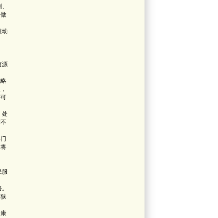
制、
，做
推动
资源
战略
权，
许可
、处
按不
部门
，将
民服
路。
从狭
养康