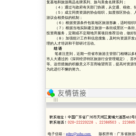
复基地和旅游商品名牌系列、旅与美食名牌系列；
（４）通过与政府有关部门协调，从交通、税收、招
（５）成立同类资源的协会组织，如度假区协会、人造
游议会相类似的机制；
（６）根据资源条件包装地区旅游形象，适时组织地
（７）根据当地实际建立旅游一条街或景区一条街、
投资商服务，定期或不定期地开展项目推荐活动，做好
（８）加强统计工作和信息搜集，及时向资源开发企
理的人才培训和干部研讨活动。
结 语
笔者注意到，近期一些省市旅游主管部门相继以多种
市人大通过的《深圳经济特区旅游行业管理规定》、苏
等。这些措施的积极意义不言而喻望而言，提高对资源
为此进行不懈的努力。
| | |
电子信箱：
gdtrc@sohu.com
版权所有：广东省旅游