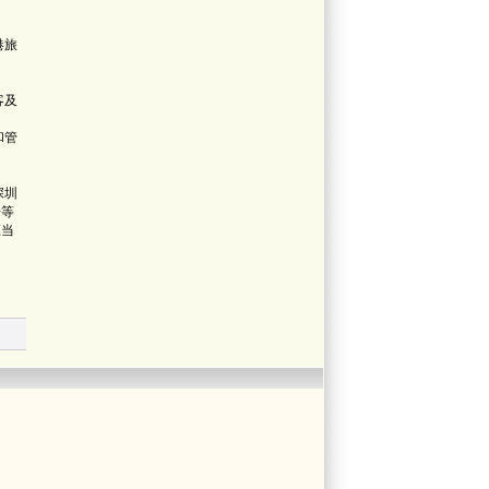
港旅
客及
和管
深圳
步等
应当