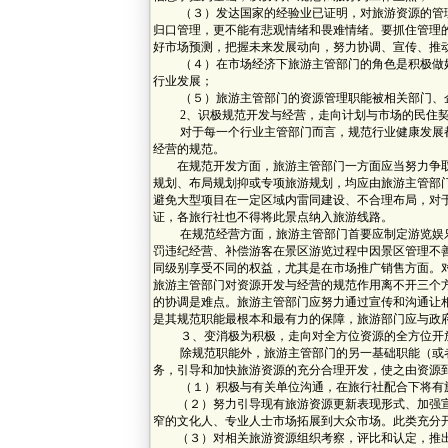
（３）发达国家的经验业已证明，对旅游资源的管理
归口管理，更不能有悲观情绪和畏难情绪。要抓住管理
好市场预测，把握未来发展动向，努力协调、宣传、
（４）在市场经济下旅游主管部门的角色是积极做好
行业发展；
（５）旅游主管部门的资源管理职能被相关部门、企
2、识极规范开发与经营，走向计划与市场的民住
对于每一个行业主管部门而言，规范行业健康发展都
经营的规范。
在规范开发方面，旅游主管部门一方面应当努力争取
规划、布局规划抑或专项旅游规划，均应由旅游主管部
避免大型项目在一定区域内雷同建设、不合理布局，对
证，各旅行社也不得将此景点纳入旅游线路。
在规范经营方面，旅游主管部门首要应制定游览娱乐
罚违纪经营、补偿游客在景区游览过程中因景区管理不
同级别享受不同的权益，尤其是在市场推广销售方面。
旅游主管部门对资源开发与经营的规范作用离不开三个
的协调是难点。旅游主管部门应努力通过宣传和沟通让
是其规范职能最根本和最有力的保障，旅游部门应与政
３、变消极为积极，走向对全方位资源的全方位开
除规范职能外，旅游主管部门的另一基础职能（或者
务，引导和加快旅游资源的充分合理开发，使之由资
（１）积极与有关单位沟通，在旅行社配合下将有旅
（２）努力引导现有旅游资源更新表现形式、加强宣
窄的文化人、专业人士市场拓展到大众市场。此类充分
（３）对相关旅游资源组织考察，评比和认定，推出