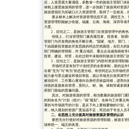
后，人造景观大量涌现，多数省一市的旅游主管部门未
体制上接受旅游局的管理，进一步加剧了旅游局对资源开
旅游度假区为笑破口介入资源管理，取得了一定效吴，
要从根本上解决对资源管理信息不灵、调控乏力、管
资源管理职能缺少依据。福建、云南、海南、深圳等省
力度。
2．症结之二，是旅游主管部门在资源管理中的角色
传统上，行业管理部门兼具规范者、投资者、协调者
管部门与开发商的角色不断分离。“国家、地方、部门、
下由国家投资拨款开发思路的同志茫然困惑，在巨大的
部门明确的管辖权，对 重点地区、重点企业减免税收
投资、建设、经营，在此过程中未能得到旅游主管部门
3．症结之三，是旅游主管部门内部对资源管理职能
市场经济是有别于计划经济的全新体制，新的运作环
在着“无为”与“有为”的态度分歧。有些同志认为市场
能力参与景点建设和项目审批，就让市场充分发挥调节
被动应付，工作重心逐渐向自身经济效益转移，进而向
传统的直接条块管理，受到人、财、物、体制等诸多因
府部门面临的普遍问题。
其次。对旅游资源的管理，相当数量的旅游部门通知
的则命名为“计划（统计）”或“规划”。名称与工作重
署的与市场脱节的计划，是从下向上要钱要物的计划。在
求，纳入规划的资源广度远远不足，而且由于专业人员
二、在思想上充分提高对旅游资源及管理的认识
要想无分行使好对旅游资源的管理职能，旅游主管部门
须有统一、端正的各度。