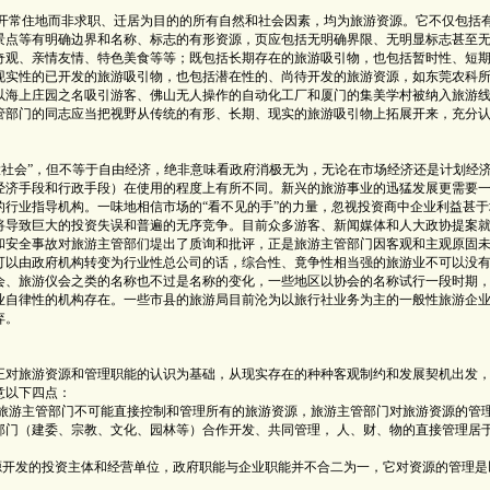
常住地而非求职、迁居为目的的所有自然和社会因素，均为旅游资源。它不仅包括
景点等有明确边界和名称、标志的有形资源，页应包括无明确界限、无明显标志甚至
奇观、亲情友情、特色美食等等；既包括长期存在的旅游吸引物，也包括暂时性、短
现实性的已开发的旅游吸引物，也包括潜在性的、尚待开发的旅游资源，如东莞农科
以海上庄园之名吸引游客、佛山无人操作的自动化工厂和厦门的集美学村被纳入旅游
管部门的同志应当把视野从传统的有形、长期、现实的旅游吸引物上拓展开来，充分
会”，但不等于自由经济，绝非意味看政府消极无为，无论在市场经济还是计划经
经济手段和行政手段）在使用的程度上有所不同。新兴的旅游事业的迅猛发展更需要
行业指导机构。一味地相信市场的“看不见的手”的力量，忽视投资商中企业利益甚于
将导致巨大的投资失误和普遍的无序竞争。目前众多游客、新闻媒体和人大政协提案
和安全事故对旅游主管部们堤出了质询和批评，正是旅游主管部门因客观和主观原固
可以由政府机构转变为行业性总公司的话，综合性、竟争性相当强的旅游业不可以没
会、旅游仪会之类的名称也不过是名称的变化，一些地区以协会的名称试行一段时期
业自律性的机构存在。一些市县的旅游局目前沦为以旅行社业务为主的一般性旅游企
弃。
对旅游资源和管理职能的认识为基础，从现实存在的种种客观制约和发展契机出发
意以下四点：
游主管部门不可能直接控制和管理所有的旅游资源，旅游主管部门对旅游资源的管
部门（建委、宗教、文化、园林等）合作开发、共同管理， 人、财、物的直接管理居
开发的投资主体和经营单位，政府职能与企业职能并不合二为一，它对资源的管理是
；