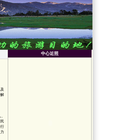
中心近照
社及
待解
人、
（民
为行
权力