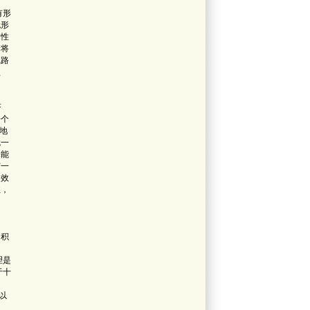
有形
无形
期性
所将
线路
认
济
一个
地
就一
未能
有一
，效
业，
，积
理是
于十
以