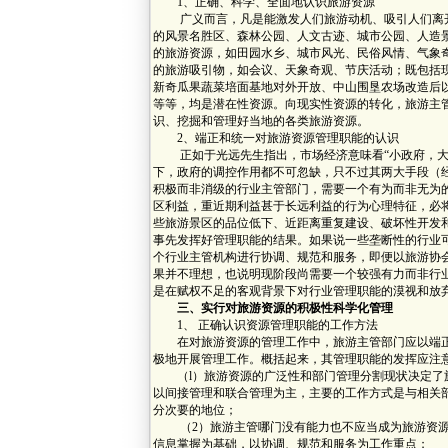
1、正确、科学、全面地认识旅游资源
广义而言，凡是能激发人们旅游动机、吸引人们离开
的风景名胜区、森林公园、人文古迹、城市公园、人造
的旅游资源，如田园水乡、城市风光、民俗风情、气象
的旅游吸引物，如会议、天象奇观、节庆活动；既包括
新奇瓜果蔬菜培面基地对外开放、中山围垦农场改造后
等等，均是潜在性资源。向现实性资源的转化，旅游主
识、挖掘和管理好当地的各类旅游资源。
2、端正和统一对旅游资源管理职能的认识
正如于光远先生指出，市场经济意味看“小政府，大社
下，政府的调控作用都不可忽缺，只不过其两大手段（
积极而非消级的行业主管部门，需要一个有为而非无为的
区利益，重近期利益甚于长远利益的行为心理特征，必
些旅游景区的品位低下、近距离重复建设、破坏性开发
事先发挥好管理职能的结果。如果说一些垄断性的行业
个行业主管机构进行协调、规范和服务，即便以旅游协
果并不理想，也说明现阶段尚需要一个较强有力而非行
是在赋权不足的客观背景下对行业管理职能的漠视和放
三、实行对旅游资源的积极性科学化管理
1、 正确认识资源管理职能的工作方法
在对旅游资源的管理工作中，旅游主管部门应以端正
极地开展管理工作。概括起来，其管理职能的发挥应注
（l）旅游资源的广泛性和部门管理分割现状决定了旅
以间接管理和联合管理为主，主要的工作方式是与相关
分次要的地位；
（2）旅游主管哪门没有能力也不应当成为旅游资源
信息掌握为基础，以协调、规范和服务为工作重点