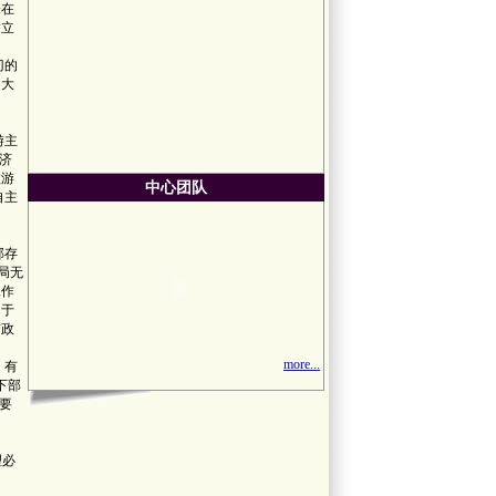
未在
建立
门的
加大
游主
济
旅游
中心团队
自主
部存
局无
工作
囿于
前政
more...
，有
下部
要
理必