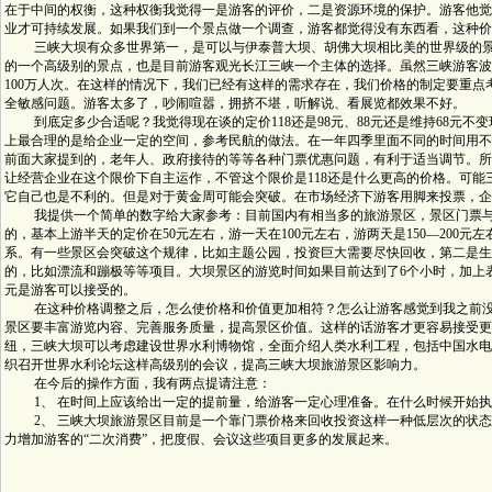
在于中间的权衡，这种权衡我觉得一是游客的评价，二是资源环境的保护。游客他觉
业才可持续发展。如果我们到一个景点做一个调查，游客都觉得没有东西看，这种价格
三峡大坝有众多世界第一，是可以与伊泰普大坝、胡佛大坝相比美的世界级的景
的一个高级别的景点，也是目前游客观光长江三峡一个主体的选择。虽然三峡游客波动
100万人次。在这样的情况下，我们已经有这样的需求存在，我们价格的制定要重
全敏感问题。游客太多了，吵闹喧嚣，拥挤不堪，听解说、看展览都效果不好。
到底定多少合适呢？我觉得现在谈的定价118还是98元、88元还是维持68元不
上最合理的是给企业一定的空间，参考民航的做法。在一年四季里面不同的时间用不
前面大家提到的，老年人、政府接待的等等各种门票优惠问题，有利于适当调节。所
让经营企业在这个限价下自主运作，不管这个限价是118还是什么更高的价格。可能
它自己也是不利的。但是对于黄金周可能会突破。在市场经济下游客用脚来投票，企
我提供一个简单的数字给大家参考：目前国内有相当多的旅游景区，景区门票与
的，基本上游半天的定价在50元左右，游一天在100元左右，游两天是150—200
系。有一些景区会突破这个规律，比如主题公园，投资巨大需要尽快回收，第二是生
的，比如漂流和蹦极等等项目。大坝景区的游览时间如果目前达到了6个小时，加上表
元是游客可以接受的。
在这种价格调整之后，怎么使价格和价值更加相符？怎么让游客感觉到我之前没
景区要丰富游览内容、完善服务质量，提高景区价值。这样的话游客才更容易接受更
纽，三峡大坝可以考虑建设世界水利博物馆，全面介绍人类水利工程，包括中国水电
织召开世界水利论坛这样高级别的会议，提高三峡大坝旅游景区影响力。
在今后的操作方面，我有两点提请注意：
1、 在时间上应该给出一定的提前量，给游客一定心理准备。在什么时候开始执
2、 三峡大坝旅游景区目前是一个靠门票价格来回收投资这样一种低层次的状态，
力增加游客的“二次消费”，把度假、会议这些项目更多的发展起来。