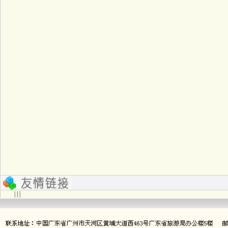
| | |