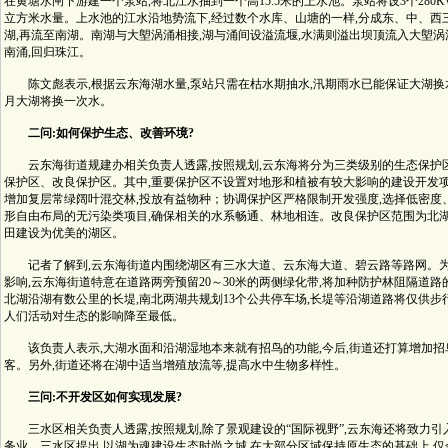
在黄塘水闸下游建一个泵站,将北江水抽到一个高15.5米的上水池。泵站将设3个280K
立方米水量。上水池的江水沿地势流下,经过数个水库、山塘的一样,分成东、中、西
湖,再流至南湖。南湖与大塱涡涌相接,湖与涌间设溢流堰,水满则溢出坝顶流入大塱涡
南涌,回归珠江。
陈文彪表示,根据云东海湖水量,泵站只需在枯水期抽水,汛期雨水已能保证大湖换
月大湖将换一次水。
二问:如何保护生态、改善环境?
云东海街道规建办相关负责人透露,按照规划,云东海将分为三类级别的生态保护区
保护区、改良保护区。其中,重要保护区不设置对地形和植被有较大影响的建设开发项
增加复层常绿阔叶混交林,投放有益物种；协调保护区严格限制开发强度,选择低密度
形自由布局的无污染类项目,确保相关的水系畅通、林地相连。改良保护区范围为北湖
田建设为优美的湖区。
记者了解到,云东海街道内围绕湖区有三水大道、云东海大道、碧云路等路网。为
影响,云东海街道特意在道路两旁预留20～30米的两侧绿化带,将加种防护林阻隔道
北湖沿湖有数公里的长堤,南北两湖共规划13个公共停车场,长堤等沿湖道路将仅供步
人们活动对生态的影响降至最低。
该负责人表示,大湖水面和沿湖湿地本来就有招鸟的功能,今后,街道还打算增加招
客。另外,街道还将在湖中适当增殖放流等,提高水中生物多样性。
三问:不开发区如何实现发展?
三水区相关负责人透露,按照规划,除了景观建设的“国际视野”,云东海还将致力引
务业。三水区提出,以湖为魂建设生态时尚之城,在大部分区域保持原生态的基础上,