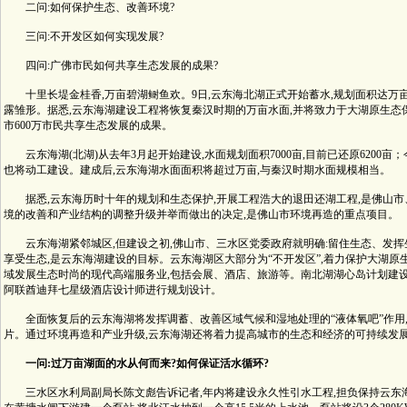
二问:如何保护生态、改善环境?
三问:不开发区如何实现发展?
四问:广佛市民如何共享生态发展的成果?
十里长堤金桂香,万亩碧湖鲥鱼欢。9日,云东海北湖正式开始蓄水,规划面积达万亩
露雏形。据悉,云东海湖建设工程将恢复秦汉时期的万亩水面,并将致力于大湖原生态保
市600万市民共享生态发展的成果。
云东海湖(北湖)从去年3月起开始建设,水面规划面积7000亩,目前已还原6200亩；今
也将动工建设。建成后,云东海湖水面面积将超过万亩,与秦汉时期水面规模相当。
据悉,云东海历时十年的规划和生态保护,开展工程浩大的退田还湖工程,是佛山市
境的改善和产业结构的调整升级并举而做出的决定,是佛山市环境再造的重点项目。
云东海湖紧邻城区,但建设之初,佛山市、三水区党委政府就明确:留住生态、发挥
享受生态,是云东海湖建设的目标。云东海湖区大部分为“不开发区”,着力保护大湖原
域发展生态时尚的现代高端服务业,包括会展、酒店、旅游等。南北湖湖心岛计划建设
阿联酋迪拜七星级酒店设计师进行规划设计。
全面恢复后的云东海湖将发挥调蓄、改善区域气候和湿地处理的“液体氧吧”作用
片。通过环境再造和产业升级,云东海湖还将着力提高城市的生态和经济的可持续发
一问:过万亩湖面的水从何而来?如何保证活水循环?
三水区水利局副局长陈文彪告诉记者,年内将建设永久性引水工程,担负保持云东