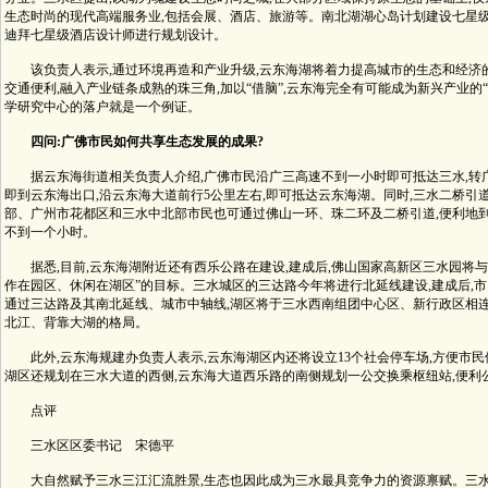
生态时尚的现代高端服务业,包括会展、酒店、旅游等。南北湖湖心岛计划建设七星级
迪拜七星级酒店设计师进行规划设计。
该负责人表示,通过环境再造和产业升级,云东海湖将着力提高城市的生态和经
交通便利,融入产业链条成熟的珠三角,加以“借脑”,云东海完全有可能成为新兴产业的
学研究中心的落户就是一个例证。
四问:广佛市民如何共享生态发展的成果?
据云东海街道相关负责人介绍,广佛市民沿广三高速不到一小时即可抵达三水,转
即到云东海出口,沿云东海大道前行5公里左右,即可抵达云东海湖。同时,三水二桥引
部、广州市花都区和三水中北部市民也可通过佛山一环、珠二环及二桥引道,便利地到
不到一个小时。
据悉,目前,云东海湖附近还有西乐公路在建设,建成后,佛山国家高新区三水园将与
作在园区、休闲在湖区”的目标。三水城区的三达路今年将进行北延线建设,建成后,
通过三达路及其南北延线、城市中轴线,湖区将于三水西南组团中心区、新行政区相连
北江、背靠大湖的格局。
此外,云东海规建办负责人表示,云东海湖区内还将设立13个社会停车场,方便市
湖区还规划在三水大道的西侧,云东海大道西乐路的南侧规划一公交换乘枢纽站,便利
点评
三水区区委书记 宋德平
大自然赋予三水三江汇流胜景,生态也因此成为三水最具竞争力的资源禀赋。三水