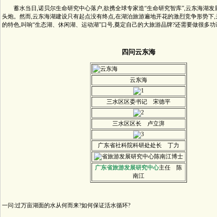
蓄水当日,诺贝尔生命研究中心落户,欲携全球专家造“生命研究智库”,云东海湖发
头炮。然而,云东海湖建设只有起点没有终点,在湖泊旅游遍地开花的激烈竞争形势下
的特色,叫响“生态湖、休闲湖、运动湖”口号,奠定自己的大旅游品牌?还需要做很多
四问云东海
云东海
三水区区委书记 宋德平
三水区区长 卢立湃
广东省社科院科研处处长 丁力
广东省旅游发展研究中心
主任 陈
南江
一问:过万亩湖面的水从何而来?如何保证活水循环?