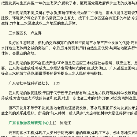
把握发展与生态共赢,十年的生态保护,反映了市、区历届党委政府保护生态的执著与
云东海湖美不美,关键在于水质,要确保避免成为第二个滇池。蓄水只是生态建设万
建设、环境保护等众多工作仍需要三水去努力。接下来,三水区还会有更多的举措,令
生辉,力争把三水区建成珠三角地区的生态屏障。
三水区区长 卢立湃
良好的生态环境、便利的交通和宽广的发展空间是三水第三产业发展的优势,云东
水打造生态休闲之城的突破口。今后,云东海要利用好自然生态优势,与周边地区实行
休闲、会展业的高地。
云东海湖的恢复不会直接产生GDP,但是它适应三水经济社会发展、顺应生态、
要。云东海湖建成后,将成为三水经济发展地标式的项目,成为佛山、广东甚至全国响
提高三水的城市品位,而最重要的是将提高三水人民的幸福指数。
广东省社科院科研处处长 丁力
云东海湖的恢复建设,于国于民于己于后代都有利,这是地方政府落实科学发展观的
落成后,对当地生态环境的转变和发展,对进一步改变三水的对外形象,对投资商到这里
但不开发并不等于不发展,当地老百姓还是要发展。蓄水后,要把开发与发展的矛
益之间的关系处理好。所谓的“前人种树、后人乘凉”,怎么样把树种大是值得探讨的
广东省旅游发展研究中心
主任 陈南江
云东海蓄水工程,体现了人类对于历史和生态的尊重,体现了三水、佛山等地实践