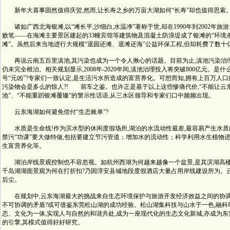
新年大喜事固然值得庆贺,然而,让长寿之乡的万亩大湖如何“长寿”却也值得思索
诸如广西北海银滩,以“滩长平,沙细白,水温净”著称于世,却在1990年到2002年
败笔——在海滩主要景区建起的33幢宾馆等建筑物及混凝土防浪堤成了银滩的“环境杀
滩”。虽然后来当地进行大规模“退园还滩、退滩还海”公益环保工程,但却耗费了数十
再说云南五百里滇池,其污染也成为一个令人揪心的话题。目前为止,滇池污染治理
仍未完全根治。相关规划显示,2008年-2020年间,滇池治理投入将突破800亿元。是
号“元凶”?专家们一致认定,是生活污水所造成的富营养化。可想而知,拥有上百万人口
污染物会是多么的惊人?! 前车之鉴。也许正是基于以上这些惨痛代价,“不能让云
池”、“不能重蹈银滩覆辙”的警示性话语,从三水区领导和专家们口中频频出现。
云东海湖如何避免偿付“生态账单”?
水质是生命线!作为滨水型的休闲度假场所,湖泊的水流动性最差,最容易产生水质问
禁污“功课”要大做特做,包括要建立节污管道；增加水的流动性；科学利用水生植物进
生富营养化等。
湖泊岸线景观控制也不容忽视。如杭州西湖为何越来越像一个盆景,是其滨湖高楼
千岛湖湖面景观为何在打折扣?乃因淳安县城地段度假酒店大量占用岸线建设所为。
后尘。
在规划中,云东海湖最大的挑战来自生态环境保护与旅游开发经济效益之间的协调
不可协调的矛盾?或可借鉴东莞松山湖的成功经验。松山湖集科技与山水于一色,融科
态、文化为一体,实现人与自然的和谐共处,成为一座现代化的生态文化新城,亦成为
的引擎,其模式值得好好研究。