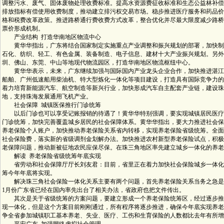
调整污水、废气、固体废物处理收费标准。提高水资源费征收标准和生态公益林补偿
排放指标有偿使用收费制度，推动建立排污权交易市场。稳步推进医疗服务和药品价
格和税费改革政策。推进路桥通行费收费方式改革，整合优化并尽最大限度减少路桥
票价形成机制。
产业结构 打造华南地区物流中心
黄华华指出，广东将结合国家制定实施重点产业调整和振兴规划的部署，加快制
石化、纺织、轻工、有色金属、装备制造、电子信息、建材十大产业振兴规划。另外
圳、佛山、东莞、中山等地现代物流园区，打造华南地区物流枢纽中心。
黄华华表示，未来，广东继续加强与国际国内产业龙头企业合作，加快推进湛江
船舶、广州低速船用柴油机、特大型炼化一体化等项目建设，打造具有国际竞争力的
着力培育新能源汽车、航空制造等新兴行业，加快形成汽车自主配套产业链，建设珠
地，支持珠海发展通用飞机产业。
社会保障 城镇医保推行门诊统筹
以后门诊也可以享受记账报销的待遇了！黄华华特别强调，要实现城镇居民医疗
门诊统筹，加快完善覆盖城乡居民的社会保障体系。黄华华指出，要大力推进社会保
养老保险个人账户，加快推动养老保险关系省内转移，实现养老保险省级统筹。全面
社会保险费，落实新的省级调剂金划解办法。加快推进农村新型养老保险试点，积极
老保障问题，推动新被征地农民应保尽保。在珠三角地区率先建立城乡一体化的养老
解读 养老保险省级统筹年底实现
省劳动和社会保障厅厅长刘友君：目前，省里正在着力加快社会保险城乡一体化
筹今年年底将实现。
解决珠三角社会保险一体化关系主要有两个问题，首先养老保险关系当务之急是
1月份广东省已经在国内率先出台了相关办法，省政府也把文件传出。
其次是关于省级统筹的方案问题，要建立形成一个养老保险统筹区，经过逐步推
现一体化，但是这个方案目前刚刚通过，所有程序将逐步推进，确保今年底实现养老
争全省参加城镇职工基本养老、失业、医疗、工伤和生育保险的人数都比去年有所增