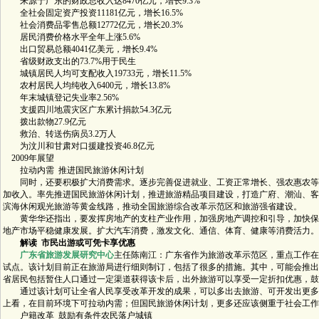
来源于广东的财政总收入达8470亿元，增长9.3%
全社会固定资产投资11181亿元，增长16.5%
社会消费品零售总额12772亿元，增长20.3%
居民消费价格水平全年上涨5.6%
出口贸易总额4041亿美元，增长9.4%
省级财政支出的73.7%用于民生
城镇居民人均可支配收入19733元，增长11.5%
农村居民人均纯收入6400元，增长13.8%
年末城镇登记失业率2.56%
支援四川地震灾区广东累计捐款54.3亿元
拨出款物27.9亿元
救治、转送伤病员3.2万人
为汶川和甘肃对口援建投资46.8亿元
2009年展望
拉动内需 推进国民旅游休闲计划
同时，还要积极扩大消费需求。逐步完善促进就业、工资正常增长、强农惠农等
加收入。率先推进国民旅游休闲计划，推进旅游精品项目建设，打造广府、潮汕、客
滨海休闲观光旅游等黄金线路，推动全国旅游综合改革示范区和旅游强省建设。
黄华华还指出，要发挥房地产的支柱产业作用，加强房地产调控和引导，加快保
地产市场平稳健康发展。扩大汽车消费，激发文化、通信、体育、健康等消费活力。
解读 市民出游或可凭卡享优惠
广东省旅游发展研究中心
主任陈南江：广东省作为旅游改革示范区，重点工作在
试点。该计划目前正在旅游局进行细则制订，包括了很多的措施。其中，可能会推出
省居民包括暂住人口通过一定渠道获得该卡后，出外旅游可以享受一定折扣优惠，鼓
通过该计划可让全省人民享受改革开发的成果，可以多出去旅游、可开发出更多
上看，在目前环境下可拉动内需；但国民旅游休闲计划，更多还应该侧重于社会工作
户籍改革 鼓励有条件农民落户城镇