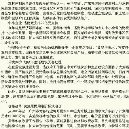
农村体制改革是体制改革的重头之一。黄华华称，广东将继续推进农村土地承包
完善集体组织民主管理、利益分配和对农民的引导服务机制。深化征地制度改革，加
健全农村宅基地管理制度，完善多元化的征地补偿制度，推动建立城乡统一的土地市
制度和城镇户口迁移政策，鼓励有条件的农民到城镇落户。
中小企业 省财政安排22亿元支持
今年将是经济最困难的一年。黄华华指出，省财政将继续加大对中小企业的财税
持中小企业政策，进一步清理和规范涉企收费，切实减轻企业负担。省财政安排22
技术改造和创新、扩大出口和设立再担保机构。通过调整全省各项专项资金的支出结
小企业发展。
“推进银企合作，积极向金融机构推介中小企业重点项目。”黄华华表示，将支持
业的信贷投放，因待开发适合中小企业需求的金融产品，稳妥推进小额贷款公司试点
制上市、发行债券等进行直接融资。
环境保护 地级市生活垃圾无害处理
在宜居城乡建设方面，省政府工作报告中对环境保护和生态建设方面作了大篇幅
中指出，要严格执行主要污染物排放总量控制制度，建立污染减排倒逼机制。抓好污
设，确保年底前珠三角地区中心镇、东西北地区的县城全部建成污水集中处理设施，
活垃圾无害化处理设施。同时，推行排污许可证、企业环境信用和污染责任保险制度
点污染企业实行挂牌督办。
此外，黄华华还表示要狠抓节能减排和资源节约工作。黄华华要求，要严格执行
决”制，建立健全落后产能退出机制，加快淘汰小钢铁、小水泥等行业落后产能，抓
小”。
价格改革 实施居民用电阶梯式电价
从2005年起，广州市对各行业每月用水1000立方米以上的用水大户实行了计划
用水约2000万吨，实施阶梯水价的效果非常好。水价如此，电价是否也可以推行呢？
黄华华在政府工作报告中表示，要稳妥推进价格和收费改革。首先就是要推进电
用电阶梯式电价，扩大差别电价实施范围。同时，完善节水价格政策。加快建立环境