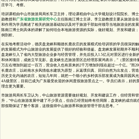
庄学习、考察。
培训课程由中山市旅游局局长车卫主持，理论课程由中山大学规划设计院院长、博士
勋教授和
广东省旅游发展研究中心
主任陈南江博士主讲。李立勋教授主要从旅游业在
和作用为学员阐述了相关的旅游基础知识及对于旅游干部如何领导当地旅游业的发展
陈南江博士则具体的讲解了如何结合本地旅游资源的实际，做好规划、开发和建设；
例剖析。
在实地考察活动中，德庆盘龙峡和顺德长鹿农庄的发展模式给培训班的学员很深的触
的发展模式为中山旅游业的发展提供了很好的经验和借鉴。盘龙峡发展初期并不顺利，但
盘龙峡引入了省内大型旅游企业参与经营管理，并先后投入1.5亿元对景区进行全新
和休闲项目，成效立竿见影。盘龙峡生态旅游景区总经理苏展鸿表示，“（景区接待量
万左右增加到超过一百万，营业收入也有原来的2千万增加到现在超过一个亿。”而200
长鹿农庄，以岭南水乡风情临水建筑为原型，从返璞归真、回归自然为出发点，营造
历史文化内涵的农庄，短短几年间，就把一个细小的乡村俱乐部发展成为集田园风光
4A级景区，目前已成为广东最受欢迎的休闲度假旅游景点之一。学员们表示，好的
理念更为重要。
市旅游局局长车卫认为，中山旅游资源需要做好规划、开发和建设工作，但经营和管
升，“中山在旅游发展中建了不少景点，但自己经营始终有些局限，盘龙峡的成功就
部假期保证了整个客源，这很值得中山旅游界和旅游管理干部去思考。”