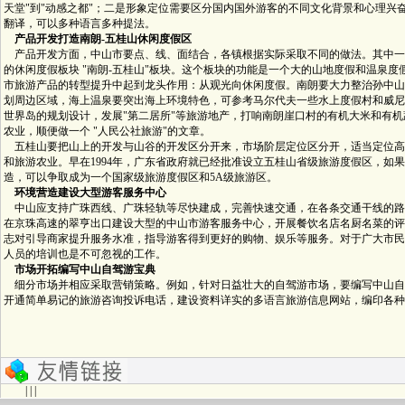
天堂"到"动感之都"；二是形象定位需要区分国内国外游客的不同文化背景和心理兴
翻译，可以多种语言多种提法。
产品开发打造南朗-五桂山休闲度假区
产品开发方面，中山市要点、线、面结合，各镇根据实际采取不同的做法。其中一个
的休闲度假板块 "南朗-五桂山"板块。这个板块的功能是一个大的山地度假和温泉度
市旅游产品的转型提升中起到龙头作用：从观光向休闲度假。南朗要大力整治孙中山
划周边区域，海上温泉要突出海上环境特色，可参考马尔代夫一些水上度假村和威尼
世界岛的规划设计，发展"第二居所"等旅游地产，打响南朗崖口村的有机大米和有
农业，顺便做一个 "人民公社旅游"的文章。
五桂山要把山上的开发与山谷的开发区分开来，市场阶层定位区分开，适当定位高
和旅游农业。早在1994年，广东省政府就已经批准设立五桂山省级旅游度假区，如
造，可以争取成为一个国家级旅游度假区和5A级旅游区。
环境营造建设大型游客服务中心
中山应支持广珠西线、广珠轻轨等尽快建成，完善快速交通，在各条交通干线的路
在京珠高速的翠亨出口建设大型的中山市游客服务中心，开展餐饮名店名厨名菜的评
志对引导商家提升服务水准，指导游客得到更好的购物、娱乐等服务。对于广大市民
人员的培训也是不可忽视的工作。
市场开拓编写中山自驾游宝典
细分市场并相应采取营销策略。例如，针对日益壮大的自驾游市场，要编写中山自
开通简单易记的旅游咨询投诉电话，建设资料详实的多语言旅游信息网站，编印各种
| | |