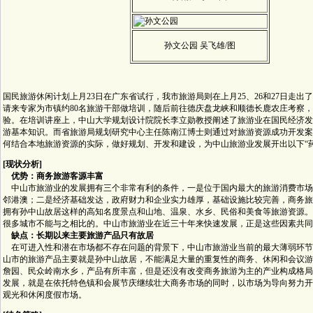
孙文公园 吴飞雄/图
国民旅游休闲计划上月23日在广东省试行，我市旅游局则在上月25、26和27日走出
请来专家为市镇约80名旅游干部做培训，随后前往德庆盘龙峡和顺德长鹿农庄考察
验。在培训讲座上，中山大学规划设计院院长李立勋教授阐述了旅游业在国民经济发
游基本知识。而省旅游局规划研究中心主任陈南江博士则通过对旅游资源成功开发案
何结合本地旅游资源的实际，做好规划、开发和建设，为中山旅游业发展开出以下“药
[现状分析]
优势：商务旅游客源丰富
中山市旅游业的发展拥有三个非常有利的条件，一是位于国内最大的旅游消费市场
邻港澳；二是经济基础发达，政府财力和企业实力雄厚，基础设施比较完善，商务旅
拥有孙中山故居这样的高知名度景点和山地、温泉、水乡、民俗和美食等旅游资源。
很多城市不能与之相比的。中山市旅游业在近三十年来快速发展，正是这些因素共同
缺点：长期以来主要旅游产品只有故居
在可进入性和潜在市场都不存在问题的背景下，中山市旅游业当前的最大薄弱环节
山市的旅游产品主要就是孙中山故居，不能满足大量的重复性的商务、休闲和会议游
詹园、民众岭南水乡，产品有所丰富，但是还没有改变商务旅游为主的产业构成格局
发展，就是在依托特色镇和会展节庆继续壮大商务市场的同时，以市场为导向努力开
观光和休闲度假市场。