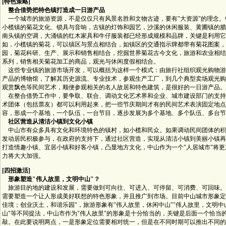
[特色策略]
整合借势把特色镇打造成一日游产品
一个城市的旅游资源，不是仅仅只有风景名胜和文物古迹，要有"大资源"的理念。
小榄镇的菊花文化、锁具与音响，古镇的灯饰和园艺，沙溪的休闲服装、黄圃镇的腊
南头镇的空调，大涌镇的红木家具和牛仔服装都已经形成规模和品牌，关键是利用它
如，小榄镇的菊花，可以镇区与景点相结合，如镇区的交通指示牌都带有菊花图案，
园，菊花科研、生产、展示和销售相结合，挖掘世界菊花古今文化，旅游和农业相结
系列，销售相关菊花加工的商品，观光与休闲度假相结合。
这些专业镇的旅游市场开发，可以概括为这样一个模式：由旅行社组织观光购物游
产品的博物馆，了解其历史源流、专业技术，参观生产工厂，到几个典型卖场观光购
观赏飘色等民间艺术，顺便参观相关的名人故居和特色建筑，是很好的一日游产品。
在整合借势工作中，要争取、联合、调动文化艺术界和企业、城市建设部门的支持
术团体（包括票友）都可以利用起来，把一些节庆期间才有的民间艺术表演固定地点
容，形成一个基地，一个队伍，一台节目，逐步发展为多个基地、多个队伍、多台节
社区营造从清洁小镇到文化小镇
中山市有众多具有文化和环境特色的镇村，如小榄和民众。如果调动民间团体的积
发动居民积极参与，在政府的支持下，通过社区营造，实现从清洁小镇到美丽小镇再
打造情趣小镇、宜居小镇和好客小镇，凸显地方文化，中山作为一个"人居城市"将
力将大大加强。
[四招激活]
形象塑造"伟人故里，文明中山"？
旅游目的地的建设和发展，需要做到可向往、可进入、可停留、可消费、可回味。
需要塑造一个让人形成美好联想的特色形象，并且推广到市场。目前中山城市形象定位
佳境；创业沃土，和谐乐园"，旅游形象有"伟人故里，休闲中山""伟人故里，文明中
山"等不同提法，中山市作为"伟人故里"的形象是十分恰当的，关键是后面一个恰当
敲。在此要说明两点，一是形象定位需要相对统一，但是在不同时期可以推出不同的