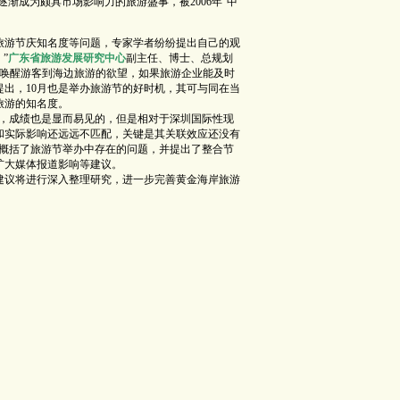
逐渐成为颇具市场影响力的旅游盛事，被2006年“中
旅游节庆知名度等问题，专家学者纷纷提出自己的观
”
广东省旅游发展研究中心
副主任、博士、总规划
能唤醒游客到海边旅游的欲望，如果旅游企业能及时
出，10月也是举办旅游节的好时机，其可与同在当
旅游的知名度。
，成绩也是显而易见的，但是相对于深圳国际性现
和实际影响还远远不匹配，关键是其关联效应还没有
上概括了旅游节举办中存在的问题，并提出了整合节
扩大媒体报道影响等建议。
议将进行深入整理研究，进一步完善黄金海岸旅游