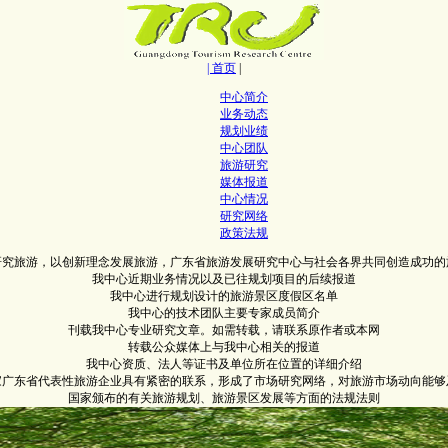
| 首页
|
中心简介
业务动态
规划业绩
中心团队
旅游研究
媒体报道
中心情况
研究网络
政策法规
研究旅游，以创新理念发展旅游，广东省旅游发展研究中心与社会各界共同创造成功的
我中心近期业务情况以及已往规划项目的后续报道
我中心进行规划设计的旅游景区度假区名单
我中心的技术团队主要专家成员简介
刊载我中心专业研究文章。如需转载，请联系原作者或本网
转载公众媒体上与我中心相关的报道
我中心资质、法人等证书及单位所在位置的详细介绍
0家广东省代表性旅游企业具有紧密的联系，形成了市场研究网络，对旅游市场动向能够
国家颁布的有关旅游规划、旅游景区发展等方面的法规法则