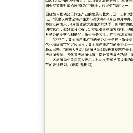
920万人次的国内外游客，“深圳黄金海岸旅游节”本身也
国会展节事财富论坛”选为“中国十大旅游类节庆”之一。
围绕如何推动盐田旅游产业的发展与壮大，进一步扩大
点。“我建议将黄金海岸旅游节改为每年4月或10月举办。
师陈江南表示，4月虽然是滨海旅游的淡季，但同时也
调整状态，做好充分准备，定能吸引更多游客前往。他提
月举办的高交会相搭配，吸引商务客流，扩大深圳滨海
“这些年，黄金海岸旅游节的举办水平是在不断提高
代化海滨城市的定位而言，黄金海岸旅游节的举办水平
释放出来。”暨南大学深圳旅游学院副院长董观志在会
庆旅游资源、强化节庆旅游优势、提升节庆展会功能、
区旅游局相关负责人表示，对此次专家学者提出的建
节的设计规划。(来源: 盐田网)