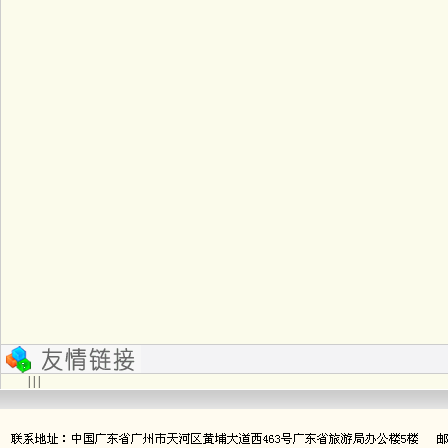
| | |