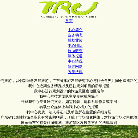
| 首页
|
中心简介
业务动态
规划业绩
中心团队
旅游研究
媒体报道
中心情况
研究网络
政策法规
研究旅游，以创新理念发展旅游，广东省旅游发展研究中心与社会各界共同创造成功的
我中心近期业务情况以及已往规划项目的后续报道
我中心进行规划设计的旅游景区度假区名单
我中心的技术团队主要专家成员简介
刊载我中心专业研究文章。如需转载，请联系原作者或本网
转载公众媒体上与我中心相关的报道
我中心资质、法人等证书及单位所在位置的详细介绍
0家广东省代表性旅游企业具有紧密的联系，形成了市场研究网络，对旅游市场动向能够
国家颁布的有关旅游规划、旅游景区发展等方面的法规法则