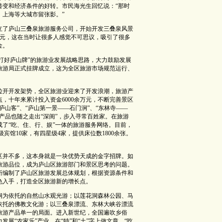
转变和经济条件的好转。市民海光生回忆说：“那时
、上海等大城市留张影。”
成立了庐山三叠泉旅游服务公司，开始开发三叠泉风景
万元，这在当时让很多人感觉不可思议，吸引了很多
金。
“打好庐山牌”的旅游业发展战略思路，大力鼓励发展
区旅游局正式挂牌成立，这为全区旅游市场规范运行、
拉开开发架势，全区旅游业迎来了开发浪潮，旅游产
，十年来累计投入资金6000余万元，不断完善景区
山客”、“庐山第一景——石门涧”、“东林寺——
产品也随之走出“深闺”，步入寻常百姓家。在旅游
了“吃、住、行、娱”一体的旅游服务网络。目前，
级宾馆10家，有四星级4家，提供床位数1800余张。
区并不多，这本身就是一块优势天成的金字招牌。如
旅游品位，成为庐山区旅游部门和景区思考的问题。
究所编制了庐山区旅游发展总体规划，根据资源条件和
色入手，打造全区旅游新的增长点。
涧为依托的自然山水观光游；以莲花洞森林公园、马
依托的佛教文化游；以三叠泉漂流、东林大峡谷漂流
旅游产品单一的局面。进入新世纪，全国遍吹乡俗
展“农家乐”产业，在“特”和“土”字上做文章，“吃