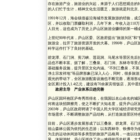
存在旅游产业，旅游业的兴起，来源于人们思想观念的
的人们忙于生计，精神文化生活匮乏，旅游就是到北京
1991年12月，海会镇借鉴沿海城市发展旅游的经验，
区，并以收取门票赚取利润，几年下来，年收入达110
人目光，这也成为了历史上庐山区旅游业赚得的第一桶
上世纪90年代末，庐山区委、区政府提出“旅游兴区”和
旅游业，拉开了旅游资源开发的大幕。1996年，庐山
科学运作打下了良好的基础。
碧龙潭、石门涧、剪刀峡、莲花洞、马尾水等景区先后
品也不断丰富。据了解，三叠泉、石门涧、东林寺等景点
基础服务设施，提升景区文化内涵。“不到三叠泉，不算庐
净土宗发祥地”等品牌形象已深入人心，同时，很多旅游
观光的带动下，全区旅游配套设施也不断完善，逐渐形成
全区累计投入1.4亿元，建设有70余家宾馆饭店，其中星
政府主导 产业体系日趋完善
庐山区因环抱匡庐奇秀而得名，在我国以名山命名的城
何将这块招牌擦亮，使之不断扩大知名度，提升庐山区
2003年，庐山区政府聘请了中国人民大学区域经济研
市场需求，不断调整旅游产品结构，从打造旅游景区特
目前，庐山区逐步发展形成了以三叠泉、碧龙潭、石门
祖山森林公园为依托的生态游；以东西林寺、铁佛寺为
为主的运动休闲游等多类型的旅游产品格局，一改以往
风、休闲游时，庐山区抓住了这一难得的历史机遇，大力发