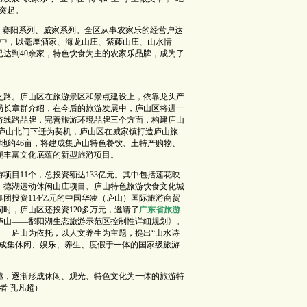
突起。
、赛阳系列、威家系列。全区从事农家乐的经营户达
。其中，以毫厘酒家、海龙山庄、紫藤山庄、山水情
达到40余家，特色饮食为主的农家乐品牌，成为了
之路。庐山区在旅游景区和景点建设上，依靠龙头产
局长章群介绍，在今后的旅游发展中，庐山区将进一
游线路品牌，完善旅游环境品牌三个方面，构建庐山
以庐山北门下迁为契机，庐山区在威家镇打造庐山旅
地约46亩，将建成集庐山特色餐饮、土特产购物、
现丰富文化底蕴的新型旅游项目。
游项目11个，总投资额达133亿元。其中包括莲花映
、德湖运动休闲山庄项目、庐山特色旅游饮食文化城
团投资114亿元的中国华凌（庐山）国际旅游商贸
时，庐山区还投资120多万元，邀请了
广东省旅游
庐山——鄱阳湖生态旅游示范区控制性详细规划》。
——庐山为依托，以人文养生为主题，提出“山水诗
造成集休闲、娱乐、养生、度假于一体的国家级旅游
越，逐渐形成休闲、观光、特色文化为一体的旅游特
者 孔凡超）