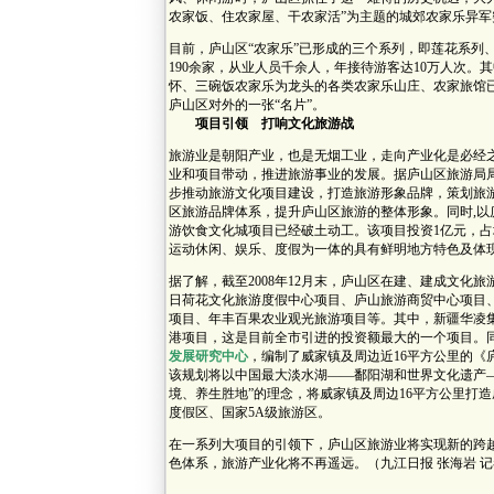
农家饭、住农家屋、干农家活”为主题的城郊农家乐异军
目前，庐山区“农家乐”已形成的三个系列，即莲花系列
190余家，从业人员千余人，年接待游客达10万人次
怀、三碗饭农家乐为龙头的各类农家乐山庄、农家旅馆已
庐山区对外的一张“名片”。
项目引领 打响文化旅游战
旅游业是朝阳产业，也是无烟工业，走向产业化是必经
业和项目带动，推进旅游事业的发展。据庐山区旅游局
步推动旅游文化项目建设，打造旅游形象品牌，策划旅
区旅游品牌体系，提升庐山区旅游的整体形象。同时,
游饮食文化城项目已经破土动工。该项目投资1亿元，占
运动休闲、娱乐、度假为一体的具有鲜明地方特色及体
据了解，截至2008年12月末，庐山区在建、建成文化旅
日荷花文化旅游度假中心项目、庐山旅游商贸中心项目
项目、年丰百果农业观光旅游项目等。其中，新疆华凌集
港项目，这是目前全市引进的投资额最大的一个项目。同
发展研究中心
，编制了威家镇及周边近16平方公里的《
该规划将以中国最大淡水湖——鄱阳湖和世界文化遗产
境、养生胜地”的理念，将威家镇及周边16平方公里打
度假区、国家5A级旅游区。
在一系列大项目的引领下，庐山区旅游业将实现新的跨
色体系，旅游产业化将不再遥远。（九江日报 张海岩 记