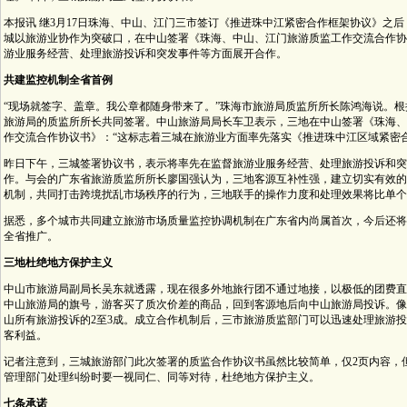
本报讯 继3月17日珠海、中山、江门三市签订《推进珠中江紧密合作框架协议》之
城以旅游业协作为突破口，在中山签署《珠海、中山、江门旅游质监工作交流合作协
游业服务经营、处理旅游投诉和突发事件等方面展开合作。
共建监控机制全省首例
“现场就签字、盖章。我公章都随身带来了。”珠海市旅游局质监所所长陈鸿海说。
旅游局的质监所所长共同签署。中山旅游局局长车卫表示，三地在中山签署《珠海、
作交流合作协议书》：“这标志着三城在旅游业方面率先落实《推进珠中江区域紧密
昨日下午，三城签署协议书，表示将率先在监督旅游业服务经营、处理旅游投诉和突
作。与会的广东省旅游质监所所长廖国强认为，三地客源互补性强，建立切实有效的
机制，共同打击跨境扰乱市场秩序的行为，三地联手的操作力度和处理效果将比单个
据悉，多个城市共同建立旅游市场质量监控协调机制在广东省内尚属首次，今后还将
全省推广。
三地杜绝地方保护主义
中山市旅游局副局长吴东就透露，现在很多外地旅行团不通过地接，以极低的团费直
中山旅游局的旗号，游客买了质次价差的商品，回到客源地后向中山旅游局投诉。像
山所有旅游投诉的2至3成。成立合作机制后，三市旅游质监部门可以迅速处理旅游
客利益。
记者注意到，三城旅游部门此次签署的质监合作协议书虽然比较简单，仅2页内容，
管理部门处理纠纷时要一视同仁、同等对待，杜绝地方保护主义。
七条承诺