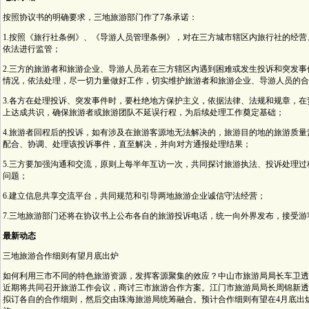
按照协议书的明确要求，三地旅游部门作了7条承诺：
1.按照《旅行社条例》、《导游人员管理条例》，对在三方城市辖区内旅行社的经
依法进行监管；
2.三方的旅游者和旅游企业、导游人员若在三方辖区内遇到困难或发生投诉和突发
情况，依法处理，尽一切力量做好工作，切实维护旅游者和旅游企业、导游人员的合
3.各方在处理投诉、突发事件时，要杜绝地方保护主义，依据法律、法规和规章，
上达成共识，确保旅游者或旅游团队不延误行程，为后续处理工作奠定基础；
4.旅游者回程后的投诉，如有涉及在旅游客源地无法解决的，旅游目的地的旅游质
配合、协调、处理该投诉事件，直至解决，并向对方通报处理结果；
5.三方要加强沟通和交流，原则上每半年互访一次，共同探讨旅游执法、投诉处理
问题；
6.建立信息共享交流平台，共同规范和引导两地旅游企业诚信守法经营；
7.三地旅游部门还将在协议书上公布各自的旅游投诉电话，统一向外界发布，接受游
最新动态
三地旅游合作细则有望月底出炉
如何利用三市不同的特色旅游资源，发挥客源聚集的效应？中山市旅游局局长车卫透
近期将共同召开旅游工作会议，商讨三市旅游合作方案。江门市旅游局局长周锦新透
拟订各自的合作细则，然后交由珠海旅游局统筹融合。预计合作细则有望在4月底出