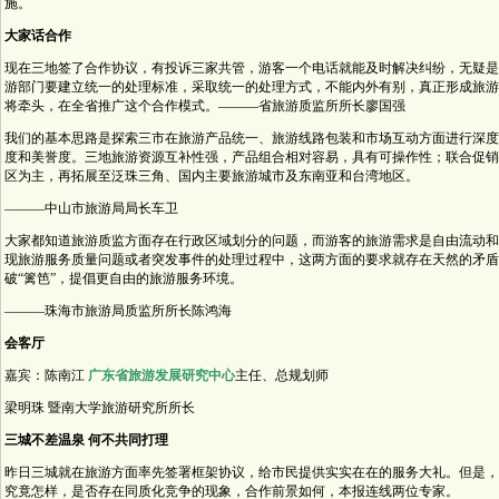
施。
大家话合作
现在三地签了合作协议，有投诉三家共管，游客一个电话就能及时解决纠纷，无疑是
游部门要建立统一的处理标准，采取统一的处理方式，不能内外有别，真正形成旅游
将牵头，在全省推广这个合作模式。———省旅游质监所所长廖国强
我们的基本思路是探索三市在旅游产品统一、旅游线路包装和市场互动方面进行深度
度和美誉度。三地旅游资源互补性强，产品组合相对容易，具有可操作性；联合促销
区为主，再拓展至泛珠三角、国内主要旅游城市及东南亚和台湾地区。
———中山市旅游局局长车卫
大家都知道旅游质监方面存在行政区域划分的问题，而游客的旅游需求是自由流动和
现旅游服务质量问题或者突发事件的处理过程中，这两方面的要求就存在天然的矛盾
破“篱笆”，提倡更自由的旅游服务环境。
———珠海市旅游局质监所所长陈鸿海
会客厅
嘉宾：陈南江
广东省旅游发展研究中心
主任、总规划师
梁明珠 暨南大学旅游研究所所长
三城不差温泉 何不共同打理
昨日三城就在旅游方面率先签署框架协议，给市民提供实实在在的服务大礼。但是，
究竟怎样，是否存在同质化竞争的现象，合作前景如何，本报连线两位专家。