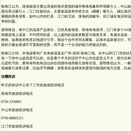
陈南江认为，珠海旅游主要以浪漫的海滨度假的城市整体形象和环境吸引人；中山旅
观光景点吸引人；江门比较综合，主要靠温泉和华侨文化（碉楼）吸引人，辅以海滨
规模的商务游客，如中山市的灯具、江门的卫浴、珠海的游艇等。但三城在海滨和温
争的问题。
梁明珠说，珠中江的温泉产品突出，已经具备雏形。珠海有海泉湾，江门有多个4A
将建设海上温泉，不约而同的是，以上提到的温泉多数是与海有关系，有咸水温泉，
推销。如果政府有意识地进行引导，朝这个合作空间去聚集，以海水温泉做主打，可
群的力量会形成不可复制的优势，而不是一个企业的能力所能达到的。
陈南江介绍，外地游客到广东来旅游是走广州-深圳-珠海三地。去中山和江门市的比
览一下孙中山故居是可以的。但是看个半天的话对于中山市也是意义不大，因为没有
点是吃亏的，要有有特色有品位的住宿接待场所吸引游客住宿。梁明珠也认为，一般
很难吸引游客过夜，比如开平碉楼；游客喜欢选择休闲度假功能强的地方过夜，比如
往哪投诉
昨天的协议中公布了三市的旅游投诉电话
珠海市旅游投诉电话
0756-3336061
中山市旅游投诉电话
0760-88805211
江门市旅游投诉电话