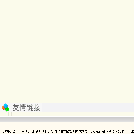
| | |