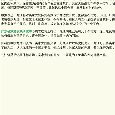
区内面积最大、保存较为完好的百年侨居古建筑群。吴家大院占地7000多平方米，宅
屋、4幢高层洋楼及花园、亭阁等，建筑风格中西合璧，非常具有时代特色。
根据设想，九江将对吴家大院实施有效保护并适度开发，把散落在南海、佛山、广州
者吸引到九江，创立艺术名家工作室、创作基地，在这具有文化底蕴的古建筑群，进
定期举办艺术展览、培训、讲座等，成为九江弘扬“儒林文化”的一个平台。
广东省旅游发展研究中心
周志红博士指出，九江周边已经有几十个地方，提出建设书
如何做出自己的特色，避免同质化，是首先要考虑的问题。
佛科院教授龙建刚认为，吴家大院的兴衰，是九江辉煌历史的见证。九江可以将吴家
了解九江、认识九江的一个展示平台。他也提醒，吴家大院的开发，要以保护为主，
九江镇委书记杜伟标表示，吴家大院的开发，主要是为了继承和发扬儒林文化。