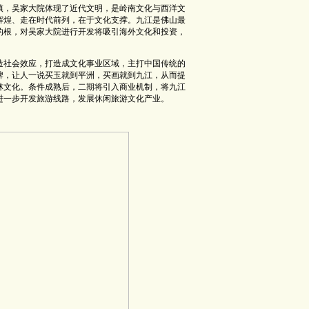
镇，吴家大院体现了近代文明，是岭南文化与西洋文
辉煌、走在时代前列，在于文化支撑。九江是佛山最
的根，对吴家大院进行开发将吸引海外文化和投资，
造社会效应，打造成文化事业区域，主打中国传统的
牌，让人一说买玉就到平洲，买画就到九江，从而提
林文化。条件成熟后，二期将引入商业机制，将九江
进一步开发旅游线路，发展休闲旅游文化产业。