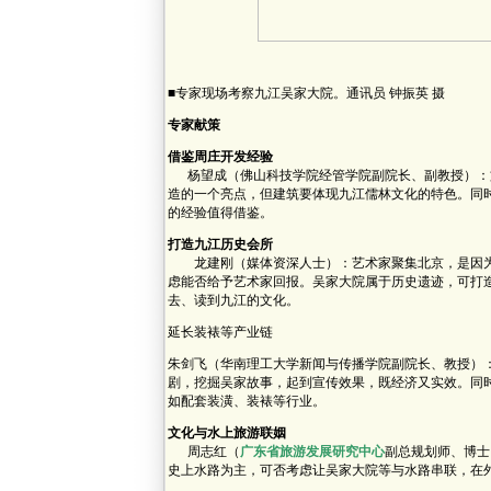
■专家现场考察九江吴家大院。通讯员 钟振英 摄
专家献策
借鉴周庄开发经验
杨望成（佛山科技学院经管学院副院长、副教授）：文
造的一个亮点，但建筑要体现九江儒林文化的特色。同
的经验值得借鉴。
打造九江历史会所
龙建刚（媒体资深人士）：艺术家聚集北京，是因为
虑能否给予艺术家回报。吴家大院属于历史遗迹，可打
去、读到九江的文化。
延长装裱等产业链
朱剑飞（华南理工大学新闻与传播学院副院长、教授）
剧，挖掘吴家故事，起到宣传效果，既经济又实效。同
如配套装潢、装裱等行业。
文化与水上旅游联姻
周志红（
广东省旅游发展研究中心
副总规划师、博士
史上水路为主，可否考虑让吴家大院等与水路串联，在