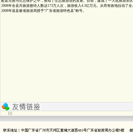
配套完善与生态保护之中，推动了生态旅游业的发展。目前，建成了一大批旅游景区
2008年全县共旅游接待人数达173万人次，旅游收入4.3亿万元。从而有效地拉动了
2008年该县被省旅游局授予“广东省旅游特色县”称号。
| | |