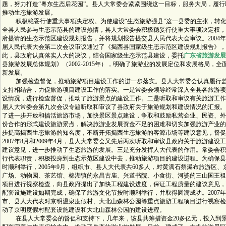
题，努力打造“粤东生态后花园”。县人大常委会紧紧围绕这一目标，服务大局，履
推动生态旅游发展。
积极稳妥行使重大事项决定权。为使建设“生态旅游强县”这一县委的主张，转化
全县人民参与生态示范县的建设热情，县人大常委会积极稳妥行使重大事项决定权，
府提请的生态示范区建设规划报告，并将规划报告提交县人民代表大会审议。2004年
届人民代表大会第二次会议审议通过了《揭西县国家级生态示范区建设规划报告》，
此，县政府认真落实人大的决议，结合国家级生态示范县建设，委托
广东省旅游发展
县旅游发展总体规划》（2002-2015年），明确了旅游业的发展定位和发展格局，
新发展。
加强检查督促，推动旅游项目建设工作的进一步落实。县人大常委会认真履行监
支持相结合，力促旅游项目建设工作的落实。一是常委会领导经常深入全县各旅游项
设情况，进行检查督促，推动了旅游景点的建设工作。二是听取和审议有关旅游工作汇
届人大常委会第九次会议专题听取和审议了县政府关于旅游规划和建设情况的汇报。
了进一步开放和搞活旅游市场，加快景区景点建设，争取和鼓励私营企业、民资、外
份合作的形式建设旅游景点，解决旅游业发展资金不足的困难和切实加强旅游产业的
步提高揭西生态旅游的知名度，不断开拓揭西生态旅游的客源市场等建议意见，督促
2007年8月和2009年4月，县人大常委会又先后两次听取和审议县政府关于旅游建
建议意见，进一步推动了生态旅游的发展。三是充分发挥人大代表的作用。常委会积
行代表职责，积极投身到生态示范区建设中去，推动旅游项目的建设进程。为确保县
时顺利举行，2005年9月，组织市、县人大代表共60多人，对黄满石祭瀑布旅游区
广场、动物园、茶艺馆、棉湖镇的永昌古庙、兴道书院、小食街、河婆的三山国王祖
项目进行视察检查，向县政府提出了加快工程建设进度，保证工程质量的建议意见，
配套设施建设如期完成，确保了旅游文化节按时顺利举行，并取得圆满成功。2007年
市、县人大代表对京明温泉度假村、大北山森林公园等重点旅游工程项目进行视察检
动了京明度假村配套设施建设和大北山森林公园的建设进程。
在县人大常委会的督促和支持下，几年来，该县共筹措资金20多亿元，投入到景