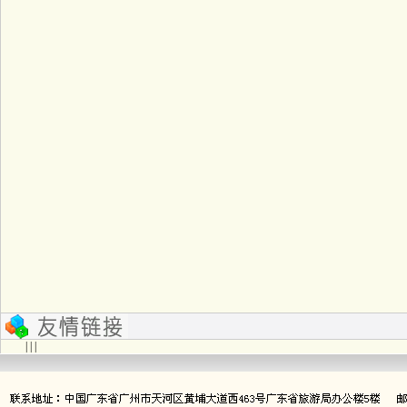
| | |