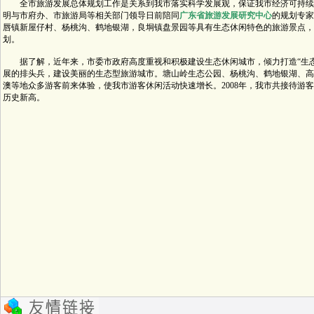
全市旅游发展总体规划工作是关系到我市落实科学发展观，保证我市经济可持续
明与市府办、市旅游局等相关部门领导日前陪同
广东省旅游发展研究中心
的规划专家
唇镇新屋仔村、杨桃沟、鹤地银湖，良垌镇盘景园等具有生态休闲特色的旅游景点，
划。
据了解，近年来，市委市政府高度重视和积极建设生态休闲城市，倾力打造“生态
展的排头兵，建设美丽的生态型旅游城市。塘山岭生态公园、杨桃沟、鹤地银湖、高
澳等地众多游客前来体验，使我市游客休闲活动快速增长。2008年，我市共接待游客达
历史新高。