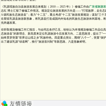
《乳源瑶族自治县旅游发展总体规划（ 2010 — 2025 年）》修编工作由
广东省旅游发
志红 博士汇报了修编工作情况。规划定位旅游发展的方向是——“打瑶族牌，走生态路
A 级民族生态旅游县”；着力“十二五”，重点考虑“十二五”旅游发展规划；谋划“三
在塑造乳源县旅游新形象，将乳源县打造成国内外知名的民族生态旅游休闲基地，将
先跨越发展。
在听取规划修编工作汇报后，与会同志各抒己见，纷纷认为本项规划修编工作品位高、
态旅游县”的新理念、新高度来定位乳源旅游今后发展方向。二是思路清，提出了“一
始终贯穿突显“世界过山瑶之乡”民族特色。四是重点突出，围绕“八个一”，突显“保
出了建设乳源“绿道网”，推行“旅游首问制”等新思路。六是形象鲜明。