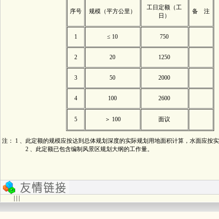
工日定额（工
序号
规模（平方公里）
备 注
日）
1
≤ 10
750
2
20
1250
3
50
2000
4
100
2600
5
＞ 100
面议
注： 1 、此定额的规模应按达到总体规划深度的实际规划用地面积计算，水面应按
2 、此定额已包含编制风景区规划大纲的工作量。
| | |