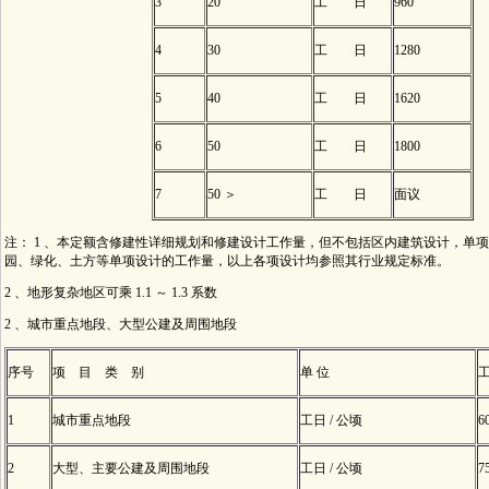
3
20
工 日
960
4
30
工 日
1280
5
40
工 日
1620
6
50
工 日
1800
7
50 ＞
工 日
面议
注： 1 、本定额含修建性详细规划和修建设计工作量，但不包括区内建筑设计，单
园、绿化、土方等单项设计的工作量，以上各项设计均参照其行业规定标准。
2 、地形复杂地区可乘 1.1 ～ 1.3 系数
2 、城市重点地段、大型公建及周围地段
序号
项 目 类 别
单 位
1
城市重点地段
工日 / 公顷
6
2
大型、主要公建及周围地段
工日 / 公顷
7