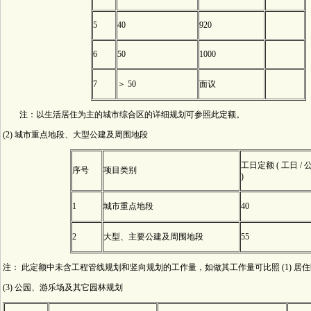
5
40
920
6
50
1000
7
＞ 50
面议
注：以生活居住为主的城市综合区的详细规划可参照此定额。
(2) 城市重点地段、大型公建及周围地段
工日定额 ( 工日 / 
序号
项目类别
)
1
城市重点地段
40
2
大型、主要公建及周围地段
55
注： 此定额中未含工程管线规划和竖向规划的工作量，如做其工作量可比照 (1) 居住区
(3) 公园、游乐场及其它园林规划