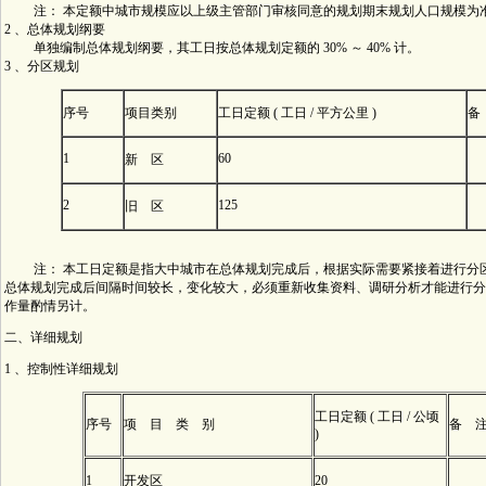
注： 本定额中城市规模应以上级主管部门审核同意的规划期末规划人口规模为
2 、总体规划纲要
单独编制总体规划纲要，其工日按总体规划定额的 30% ～ 40% 计。
3 、分区规划
序号
项目类别
工日定额 ( 工日 / 平方公里 )
备
1
60
新 区
2
125
旧 区
注： 本工日定额是指大中城市在总体规划完成后，根据实际需要紧接着进行分
总体规划完成后间隔时间较长，变化较大，必须重新收集资料、调研分析才能进行分
作量酌情另计。
二、详细规划
1 、控制性详细规划
工日定额 ( 工日 / 公顷
序号
项 目 类 别
备 
)
1
开发区
20