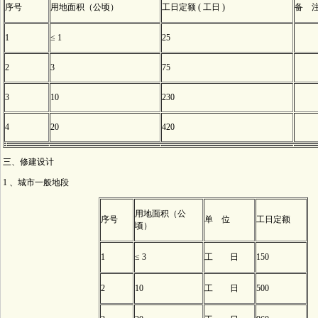
序号
用地面积（公顷）
工日定额 ( 工日 )
备 
1
≤ 1
25
2
3
75
3
10
230
4
20
420
三、修建设计
1 、城市一般地段
用地面积（公
序号
单 位
工日定额
顷）
1
≤ 3
工 日
150
2
10
工 日
500