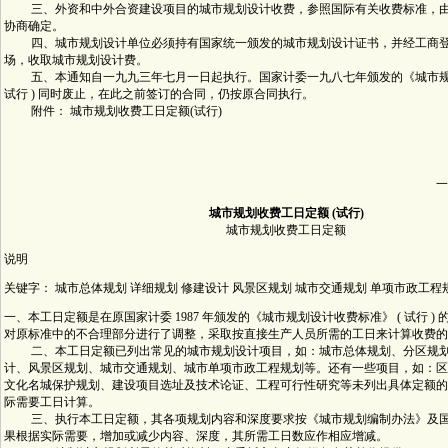
三、外资和中外合资建设项目的城市规划设计收费，参照国际有关收费标准，由
协商确定。
四、城市规划设计单位必须持有国家统一颁发的城市规划设计证书，并经工商登
场，收取城市规划设计费。
五、本通知自一九九三年七月一日起执行。国家计委一九八七年颁发的《城市规划
试行 ) 同时废止，在此之前签订的合同，仍按原合同执行。
附件： 城市规划收费工日定额(试行)
一
城市规划收费工日定额 (试行)
城市规划收费工日定额
说明
关键字： 城市总体规划 详细规划 修建设计 风景区规划 城市交通规划 单项市政工程
一、本工日定额是在原国家计委 1987 年颁发的《城市规划设计收费标准》 ( 试行 )
对原标准中的不合理部分进行了调整，采取按直接生产人员所需的工日来计算收费的
二、本工日定额已列出常见的城市规划设计项目，如：城市总体规划、分区规划
计、风景区规划、城市交通规划、城市单项市政工程规划等。还有一些项目，如：区
文化名城保护规划、建设项目选址及技术论证、工程可行性研究等未列出具体定额的
际需要工日计算。
三、执行本工日定额，其各项规划内容和深度要求按《城市规划编制办法》及国
果根据实际需要，增加或减少内容、深度，其所需工日数应作相应增减。