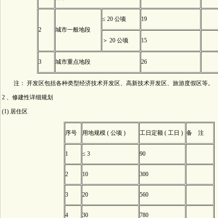
≤ 20 公顷
19
2
城市一般地段
＞ 20 公顷
15
3
城市重点地段
26
注： 开发区包括各种类型经济技术开发区、高新技术开发区、旅游度假区等。
2 、修建性详细规划
(1) 居住区
序号
用地规模 ( 公顷 )
工日定额 ( 工日 )
备 注
1
≤ 3
90
2
10
300
3
20
560
4
30
780