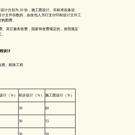
体设计分别为 10 份，施工图设计、非标准设备设
加设计文件份数的，由发包人另行支付印制设计文件工
付购图费。
它服务收费。其它服务收费，国家有收费规定的，按照规定
定。
程设计
电视、邮政工程
设计（％）
初步设计（％）
施工图设计（％）
30
60
30
55
30
50