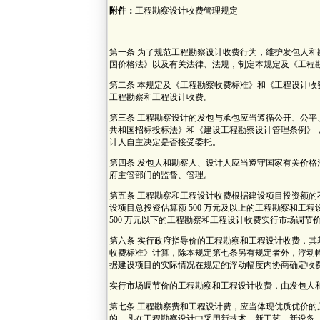
附件：
工程勘察设计收费管理规定
二 O
第一条 为了规范工程勘察设计收费行为，维护发包人
国价格法》以及有关法律、法规，制定本规定及《工程
第二条 本规定及《工程勘察收费标准》和《工程设计
工程勘察和工程设计收费。
第三条 工程勘察设计的发包与承包应当遵循公开、公
共和国招标投标法》和《建设工程勘察设计管理条例》
计人自主决定是否接受委托。
第四条 发包人和勘察人、设计人应当遵守国家有关价
府主管部门的监督、管理。
第五条 工程勘察和工程设计收费根据建设项目投资额
设项目总投资估算额 500 万元及以上的工程勘察和工
500 万元以下的工程勘察和工程设计收费实行市场调节
第六条 实行政府指导价的工程勘察和工程设计收费，
收费标准》计算，除本规定第七条另有规定者外，浮动幅
据建设项目的实际情况在规定的浮动幅度内协商确定收
实行市场调节价的工程勘察和工程设计收费，由发包人
第七条 工程勘察费和工程设计费，应当体现优质优价
的，凡在工程勘察设计中采用新技术、新工艺、新设备