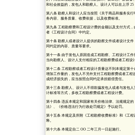
和社会效益的，发包人和勘察人、设计人可以在上浮 25
第八条 勘察人和设计人应当按照《关于商品和服务实
务内容、服务质量、收费依据，以及收费标准。
第九条 工程勘察费和工程设计费的金额以及支付方式
者《工程设计合同》中约定。
第十条 勘察人或者设计人提供的勘察文件或者设计文
同约定的内容、质量等要求。
第十一条 由于发包人原因造成工程勘察、工程设计工
当向勘察人、设计人支付相应的工程勘察费或者工程设
第十二条 工程勘察或者工程设计质量达不到本规定第
增加工作量的，发包人不另外支付工程勘察费或者工程
成经济损失的，应当按照合同约定承担赔偿责任。
第十三条 勘察人、设计人不得欺骗发包人或者与发包
计标准等方式，多收工程勘察费或者工程设计费。
第十四条 违反本规定和国家有关价格法律、法规规定
法》、《价格违法行为行政处罚规定》予以处罚。
第十五条 本规定及所附《工程勘察收费标准》和《工
释。
第十六条 本规定自二 OO 二年三月一日起施行。