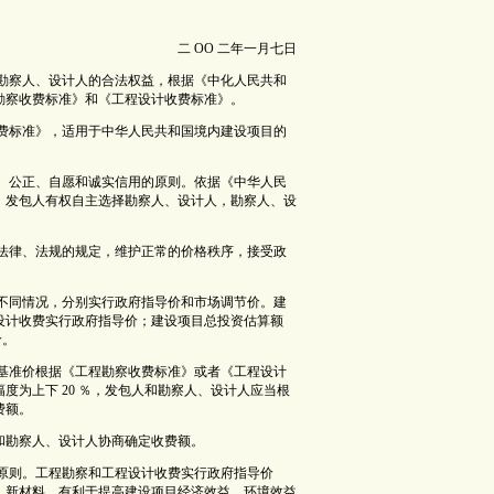
O 二年一月七日
和勘察人、设计人的合法权益，根据《中化人民共和
勘察收费标准》和《工程设计收费标准》。
收费标准》，适用于中华人民共和国境内建设项目的
平、公正、自愿和诚实信用的原则。依据《中华人民
，发包人有权自主选择勘察人、设计人，勘察人、设
格法律、法规的规定，维护正常的价格秩序，接受政
的不同情况，分别实行政府指导价和市场调节价。建
程设计收费实行政府指导价；建设项目总投资估算额
价。
其基准价根据《工程勘察收费标准》或者《工程设计
度为上下 20 ％，发包人和勘察人、设计人应当根
费额。
和勘察人、设计人协商确定收费额。
的原则。工程勘察和工程设计收费实行政府指导价
、新材料，有利于提高建设项目经济效益、环境效益