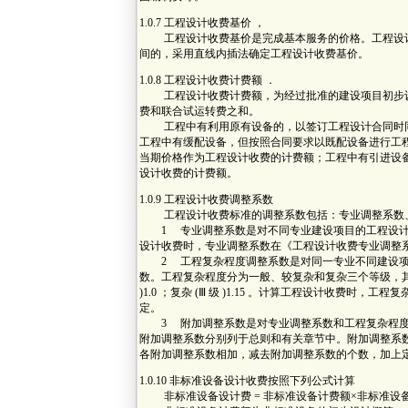
1.0.7 工程设计收费基价 ，
工程设计收费基价是完成基本服务的价格。工程设计
间的，采用直线内插法确定工程设计收费基价。
1.0.8 工程设计收费计费额 ．
工程设计收费计费额，为经过批准的建设项目初步设
费和联合试运转费之和。
工程中有利用原有设备的，以签订工程设计合同时同
工程中有缓配设备，但按照合同要求以既配设备进行工
当期价格作为工程设计收费的计费额；工程中有引进设
设计收费的计费额。
1.0.9 工程设计收费调整系数
工程设计收费标准的调整系数包括：专业调整系数、
1 专业调整系数是对不同专业建设项目的工程设计
设计收费时，专业调整系数在《工程设计收费专业调整系数表
2 工程复杂程度调整系数是对同一专业不同建设项
数。工程复杂程度分为一般、较复杂和复杂三个等级，其调整系数
)1.0 ；复杂 (Ⅲ 级 )1.15 。计算工程设计收费
定。
3 附加调整系数是对专业调整系数和工程复杂程度
附加调整系数分别列于总则和有关章节中。附加调整系
各附加调整系数相加，减去附加调整系数的个数，加上定
1.0.10 非标准设备设计收费按照下列公式计算
非标准设备设计费 = 非标准设备计费额×非标准设