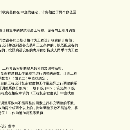
收费基价在 中查找确定，计费额处于两个数值区
计概算中的建筑安装工程费、设备与工器具购置
类设备的当期价格作为工程设计收费的计费额；
程设计并达到设备安装和工艺条件的，以既配设备的
备的，按照购进设备的离岸价折换成人民币作为工程
工程复杂程度调整系数和附加调整系数。
复杂程度和工作量差异进行调整的系数。计算工程
》 ( 附表二 ) 中查找确定；
目的工程设计复杂程度和工作量差异进行调整的系
分别为：一般 (Ⅰ 级 )0.85 ；较复杂 (Ⅱ 级
时，工程复杂程度在相应章节的《工程复杂程度表》中查找确
调整系数尚不能调整的因素进行补充调整的系数。
数为两个或两个以上的，附加调整系数不能连乘。将
值 1 ，作为附加调整系数值。
备设计费率