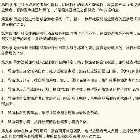
第四条 旅行社收取旅游者预付款后，因旅行社的原因不能成行，应提前三天（出境
旅游者，否则应承担违约责任，并赔偿旅游者已交预付款 10% 的违约金。
第五条 因旅行社过错造成旅游者误机（车、船），旅行社应赔偿旅游者的直接经济
10% 的违约金。
第六条 旅行社安排的旅游活动及服务档次与协议合同不符，造成旅游者经济损失，
与实际花费的差额，并赔偿同额违约金。
第七条 导游未按照国家或旅游行业对客人服务标准的要求提供导游服务的，旅行社
务费用的 2 倍。
第八条 导游违反旅行社与游泳者的合同约定，损了旅游者的合法权益，旅行社应对
1 、导游擅自改变活动日程，减少或变更参观，旅行社应退还景点门票、导游服务费
2 、导游违反约定，擅自增加用餐、娱乐、医疗保健等项目，旅行社承担旅游者的全
3 、导游违反合同或旅程计划，擅自增加购物次数，每次退还旅游者购物价款的 20%
4 、导游擅自安排旅游者到非旅游部门指定商店购物，所购商品系假冒伪劣商品，
部损失。
5 、导游私自兜售商品，旅行社应全额退还旅游者购物价款。
6 、导游索要小费，旅行社应赔偿被索要小费的 2 倍。
第九条 导游在旅游行程期间，擅自离开旅游团队，造成旅游者无人负责，旅行社应
支出的食宿费等直接费用，并赔偿全部旅游费用 30% 违约金。