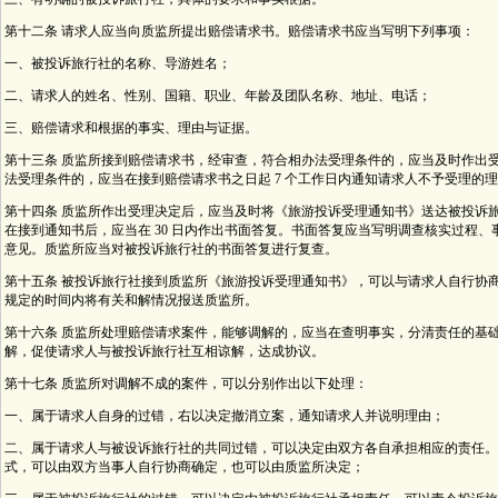
第十二条 请求人应当向质监所提出赔偿请求书。赔偿请求书应当写明下列事项：
一、被投诉旅行社的名称、导游姓名；
二、请求人的姓名、性别、国籍、职业、年龄及团队名称、地址、电话；
三、赔偿请求和根据的事实、理由与证据。
第十三条 质监所接到赔偿请求书，经审查，符合相办法受理条件的，应当及时作出
法受理条件的，应当在接到赔偿请求书之日起 7 个工作日内通知请求人不予受理的
第十四条 质监所作出受理决定后，应当及时将《旅游投诉受理通知书》送达被投诉
在接到通知书后，应当在 30 日内作出书面答复。书面答复应当写明调查核实过程
意见。质监所应当对被投诉旅行社的书面答复进行复查。
第十五条 被投诉旅行社接到质监所《旅游投诉受理通知书》，可以与请求人自行协
规定的时间内将有关和解情况报送质监所。
第十六条 质监所处理赔偿请求案件，能够调解的，应当在查明事实，分清责任的基础上
解，促使请求人与被投诉旅行社互相谅解，达成协议。
第十七条 质监所对调解不成的案件，可以分别作出以下处理：
一、属于请求人自身的过错，右以决定撤消立案，通知请求人并说明理由；
二、属于请求人与被设诉旅行社的共同过错，可以决定由双方各自承担相应的责任。
式，可以由双方当事人自行协商确定，也可以由质监所决定；