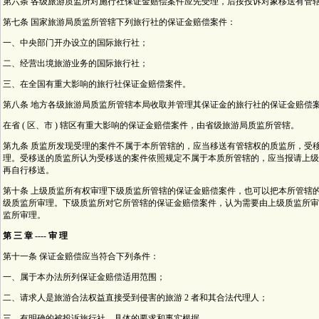
第六条 各级旅游质监所对施行社保证金赔偿案件应先受理，后按投诉对象移送有管
第七条 国家旅游局质监所管辖下列旅行社的保证金赔偿案件：
一、中央部门开办设立的国际旅行社；
二、经营出境旅游业务的国际旅行社；
三、在全国有重大影响的旅行社保证金赔偿案件。
第八条 地方各级旅游局质监所管辖本局收取并管理其保证金的旅行社的保证金赔偿
在省 ( 区、市 ) 辖区有重大影响的保证金赔偿案件，由省级旅游局质监所管辖。
第九条 质监所发现受理的案件不属于本所管辖的，应当移送有管辖权的质监所，受
理。受移送的质监所认为受移送的案件依照规定不属于本质所管辖的，应当报请上级
再自行移送。
第十条 上级质监所有权审理下级质监所管辖的保证金赔偿案件，也可以把本所管辖
级质监所审理。下级质监所对它所管辖的保证金赔偿案件，认为需要由上级质监所审
监所审理。
第 三 章 ---- 审 理
第十一条 保证金赔偿应当符合下列条件：
一、属于本办法所列保证金赔偿适用范围；
二、请求人是旅游合法权益直接受到侵害的旅游 2 者和其合法代理人；
三、有明确的被投诉旅行社，具体的要求和事实根据。